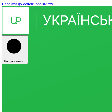
Перейти до основного змісту
Пошук статей...