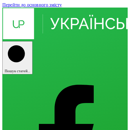
Перейти до основного змісту
Пошук статей...