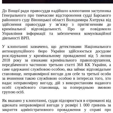
До Вищої ради правосуддя надійшло клопотання заступника
Генерального про тимчасове відсторонення судді Барського
районного суду Вінницької області Володимира Хитрука від
здійснення правосуддя у зв’язку з притягненням до
кримінальної відповідальності. Про це повідомило
Управління інформації та забезпечення комунікаційної
діяльності ВРП.
У клопотанні зазначено, що детективами Національного
антикорупційного бюро України здійснюється досудове
розслідування у кримінальному провадженні від 5 липня
2018 року за ознаками кримінального правопорушення,
передбаченого частиною третьою статті 368 КК України, а
саме одержанні службовою особою, яка займає відповідальне
становище, неправомірної вигоди для себе та третьої особи
за вчинення такою службовою особою в інтересах того, хто
надає неправомірну вигоду, дій з використанням наданого
особі службового становища, за попередньою змовою
групою осіб.
Як вказано у клопотанні, суддя підозрюється в отриманні від
адвоката неправомірної вигоди у розмірі 1 000 гривень за
закриття адміністративного провадження у справі про