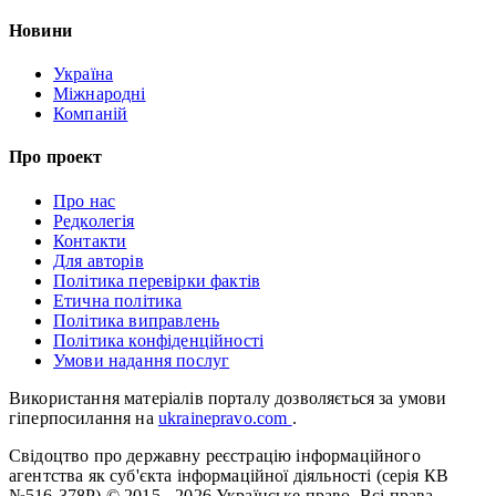
Новини
Україна
Міжнародні
Компаній
Про проект
Про нас
Редколегія
Контакти
Для авторів
Політика перевірки фактів
Етична політика
Політика виправлень
Політика конфіденційності
Умови надання послуг
Використання матеріалів порталу дозволяється за умови
гіперпосилання на
ukrainepravo.com
.
Свідоцтво про державну реєстрацію інформаційного
агентства як суб'єкта інформаційної діяльності (серія КВ
№516-378Р)
© 2015 - 2026 Українське право. Всі права