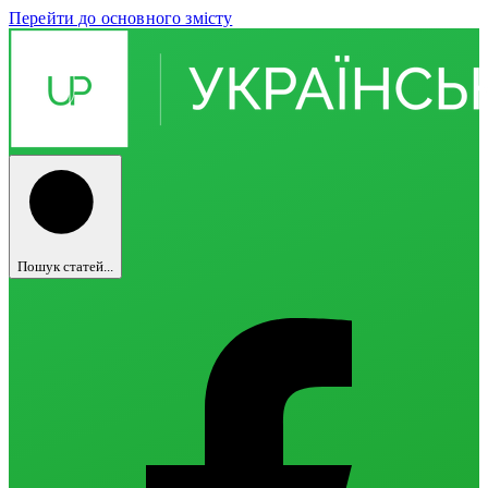
Перейти до основного змісту
Пошук статей...