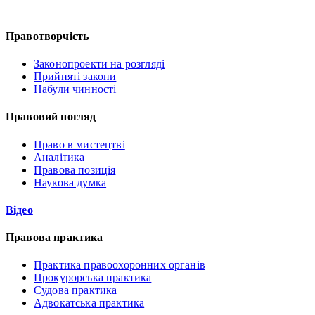
Правотворчість
Законопроекти на розгляді
Прийняті закони
Набули чинності
Правовий погляд
Право в мистецтві
Аналітика
Правова позиція
Наукова думка
Відео
Правова практика
Практика правоохоронних органів
Прокурорська практика
Судова практика
Адвокатська практика