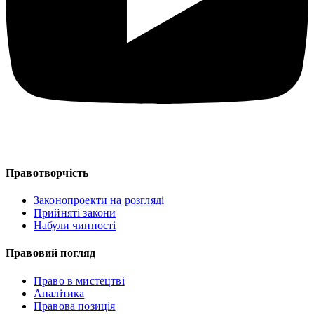
Правотворчість
Законопроекти на розгляді
Прийняті закони
Набули чинності
Правовий погляд
Право в мистецтві
Аналітика
Правова позиція