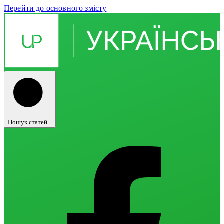
Перейти до основного змісту
Пошук статей...