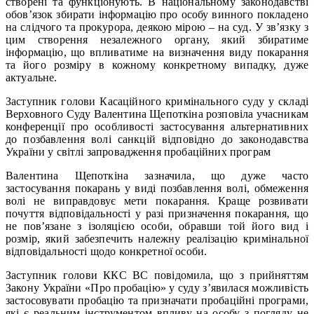
створені та функціонують. В національному законодавстві
обов’язок збирати інформацію про особу винного покладено
на слідчого та прокурора, деякою мірою – на суд. У зв’язку з
цим створення незалежного органу, який збиратиме
інформацію, що впливатиме на визначення виду покарання
та його розміру в кожному конкретному випадку, дуже
актуальне.
Заступник голови Касаційного кримінального суду у складі
Верховного Суду Валентина Щепоткіна розповіла учасникам
конференції про особливості застосування альтернативних
до позбавлення волі санкцій відповідно до законодавства
України у світлі запровадження пробаційних програм
Валентина Щепоткіна зазначила, що дуже часто
застосування покарань у виді позбавлення волі, обмеження
волі не виправдовує мети покарання. Краще розвивати
почуття відповідальності у разі призначення покарання, що
не пов’язане з ізоляцією особи, обравши той його вид і
розмір, який забезпечить належну реалізацію кримінальної
відповідальності щодо конкретної особи.
Заступник голови ККС ВС повідомила, що з прийняттям
Закону України «Про пробацію» у суду з’явилася можливість
застосовувати пробацію та призначати пробаційні програми,
які є реальним інструментом впливу на особу з погляду не