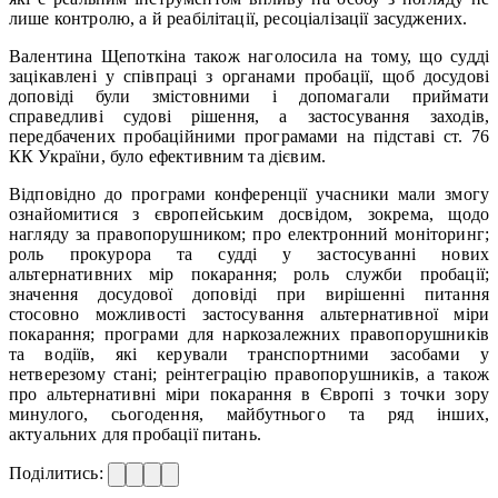
лише контролю, а й реабілітації, ресоціалізації засуджених.
Валентина Щепоткіна також наголосила на тому, що судді
зацікавлені у співпраці з органами пробації, щоб досудові
доповіді були змістовними і допомагали приймати
справедливі судові рішення, а застосування заходів,
передбачених пробаційними програмами на підставі ст. 76
КК України, було ефективним та дієвим.
Відповідно до програми конференції учасники мали змогу
ознайомитися з європейським досвідом, зокрема, щодо
нагляду за правопорушником; про електронний моніторинг;
роль прокурора та судді у застосуванні нових
альтернативних мір покарання; роль служби пробації;
значення досудової доповіді при вирішенні питання
стосовно можливості застосування альтернативної міри
покарання; програми для наркозалежних правопорушників
та водіїв, які керували транспортними засобами у
нетверезому стані; реінтеграцію правопорушників, а також
про альтернативні міри покарання в Європі з точки зору
минулого, сьогодення, майбутнього та ряд інших,
актуальних для пробації питань.
Поділитись: