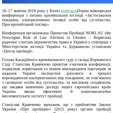
16–17 жовтня 2018 року у Києві
відбулася
Перша міжнародна
конференція з питань кримінальної юстиції «Застосування
покарань, альтернативних ізоляції особи від суспільства.
Проєвропейський погляд».
Конференція організована Проектом Пробації NORLAU (the
Norwegian Rule of Law Advisors to Ukraine – Норвезькі
радники з питань верховенства права в Україні) у співпраці з
Міністерством юстиції України та Державною установою
«Центр пробації».
Голова Касаційного кримінального суду у складі Верховного
Суду Станіслав Кравченко привітав учасників конференції,
подякував норвезьким та іншим міжнародним партнерам за
надання Україні експертної допомоги в процесі
впровадження альтернативних мір покарання, не пов’язаних
з ізоляцією особи від суспільства, та висловив сподівання,
що завдяки вивченню досвіду інших європейських країн
Україна зможе ефективно й повномасштабно
імплементувати інститут пробації.
Станіслав Кравченко зауважив, що з прийняттям Закону
України «Про пробацію» (2015 року) органи пробації