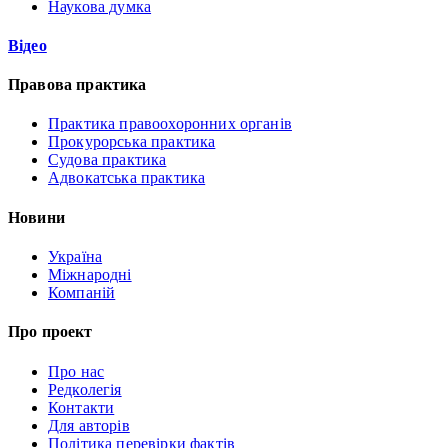
Наукова думка
Відео
Правова практика
Практика правоохоронних органів
Прокурорська практика
Судова практика
Адвокатська практика
Новини
Україна
Міжнародні
Компаній
Про проект
Про нас
Редколегія
Контакти
Для авторів
Політика перевірки фактів