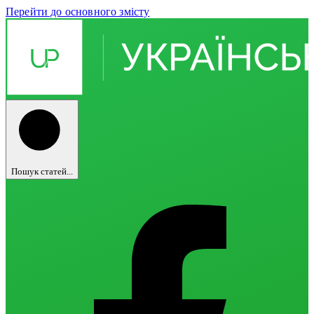
Перейти до основного змісту
Пошук статей...