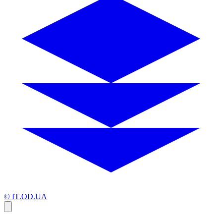
© IT.OD.UA