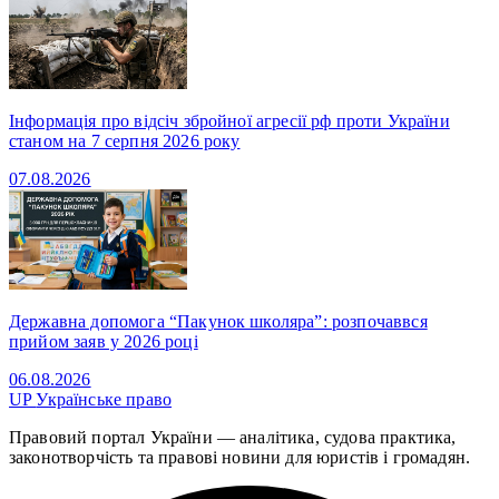
Інформація про відсіч збройної агресії рф проти України
станом на 7 серпня 2026 року
07.08.2026
Державна допомога “Пакунок школяра”: розпочаввся
прийом заяв у 2026 році
06.08.2026
UP
Українське право
Правовий портал України — аналітика, судова практика,
законотворчість та правові новини для юристів і громадян.