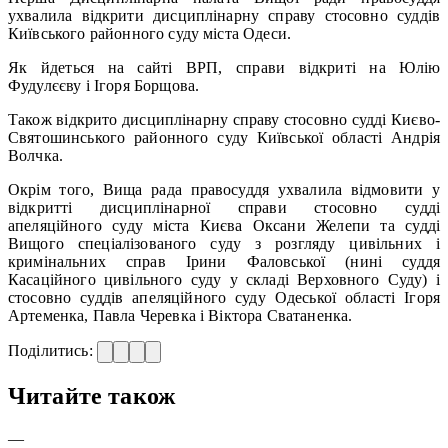
ухвалила відкрити дисциплінарну справу стосовно суддів
Київського районного суду міста Одеси.
Як йдеться на сайті ВРП, справи відкриті на Юлію
Фудулєєву і Ігоря Борщова.
Також відкрито дисциплінарну справу стосовно судді Києво-
Святошинського районного суду Київської області Андрія
Волчка.
Окрім того, Вища рада правосуддя ухвалила відмовити у
відкритті дисциплінарної справи стосовно судді
апеляційного суду міста Києва Оксани Желепи та судді
Вищого спеціалізованого суду з розгляду цивільних і
кримінальних справ Ірини Фаловської (нині суддя
Касаційного цивільного суду у складі Верховного Суду) і
стосовно суддів апеляційного суду Одеської області Ігоря
Артеменка, Павла Черевка і Віктора Сватаненка.
Поділитись:
Читайте також
—