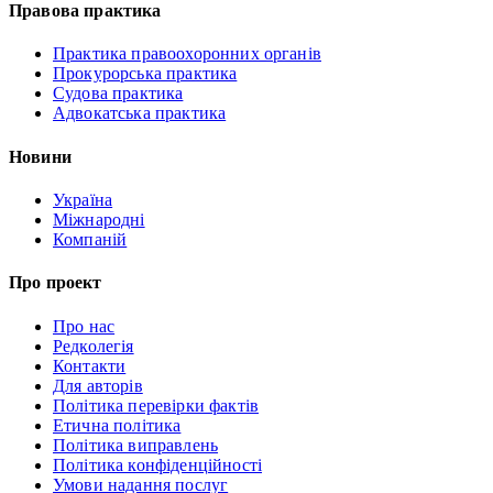
Правова практика
Практика правоохоронних органів
Прокурорська практика
Судова практика
Адвокатська практика
Новини
Україна
Міжнародні
Компаній
Про проект
Про нас
Редколегія
Контакти
Для авторів
Політика перевірки фактів
Етична політика
Політика виправлень
Політика конфіденційності
Умови надання послуг