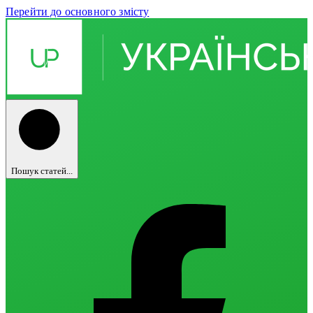
Перейти до основного змісту
Пошук статей...