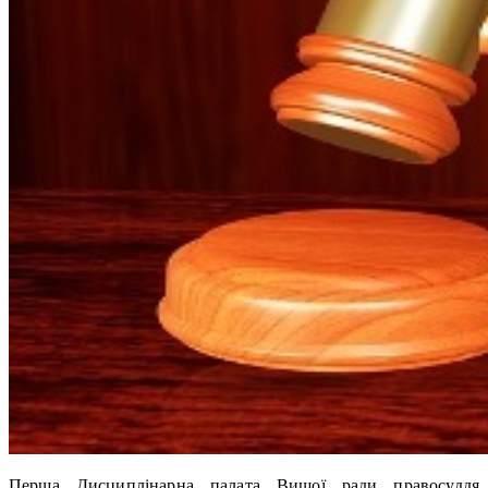
Перша Дисциплінарна палата Вищої ради правосуддя