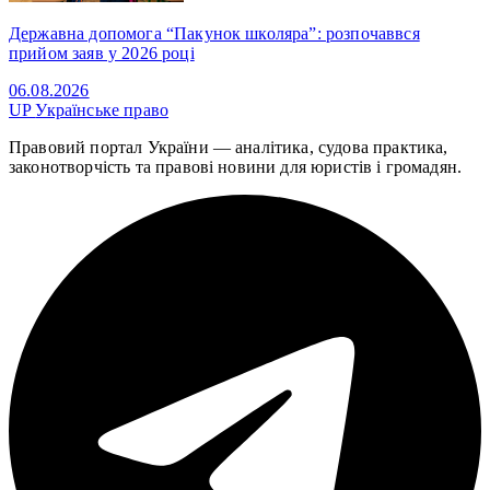
Державна допомога “Пакунок школяра”: розпочаввся
прийом заяв у 2026 році
06.08.2026
UP
Українське право
Правовий портал України — аналітика, судова практика,
законотворчість та правові новини для юристів і громадян.