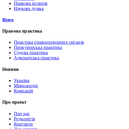
Правова позиція
Наукова думка
Відео
Правова практика
Практика правоохоронних органів
Прокурорська практика
Судова практика
Адвокатська практика
Новини
Україна
Міжнародні
Компаній
Про проект
Про нас
Редколегія
Контакти