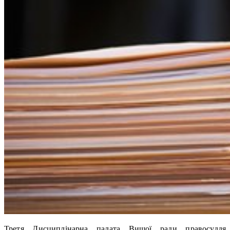
Третя Дисциплінарна палата Вищої ради правосуддя