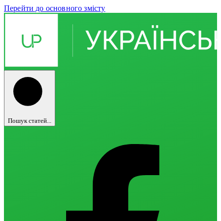
Перейти до основного змісту
Пошук статей...