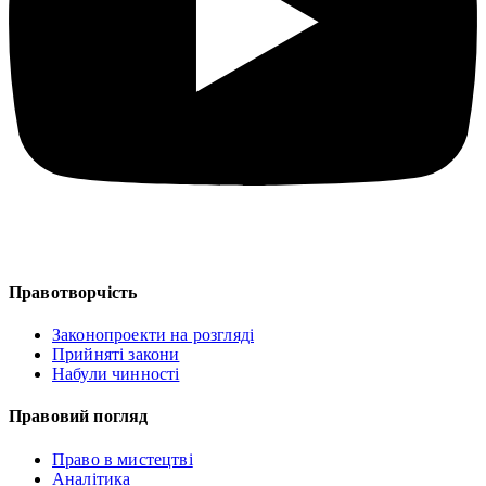
Правотворчість
Законопроекти на розгляді
Прийняті закони
Набули чинності
Правовий погляд
Право в мистецтві
Аналітика