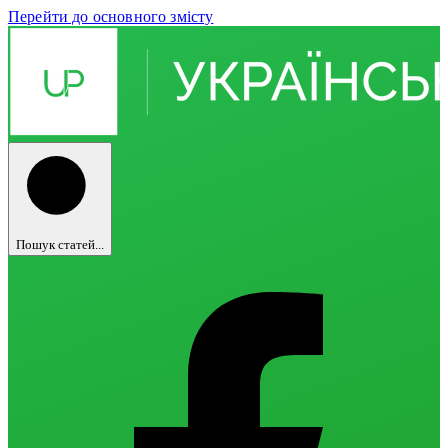
Перейти до основного змісту
Пошук статей...