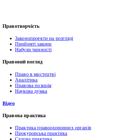
Правотворчість
Законопроекти на розгляді
Прийняті закони
Набули чинності
Правовий погляд
Право в мистецтві
Аналітика
Правова позиція
Наукова думка
Відео
Правова практика
Практика правоохоронних органів
Прокурорська практика
Судова практика