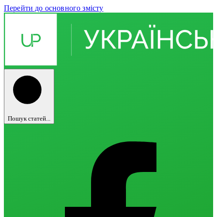
Перейти до основного змісту
Пошук статей...