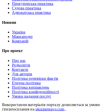
Прокурорська практика
Судова практика
Адвокатська практика
Новини
Україна
Міжнародні
Компаній
Про проект
Про нас
Редколегія
Контакти
Для авторів
Політика перевірки фактів
Етична політика
Політика виправлень
Політика конфіденційності
Умови надання послуг
Використання матеріалів порталу дозволяється за умови
гіперпосилання на
ukrainepravo.com
.