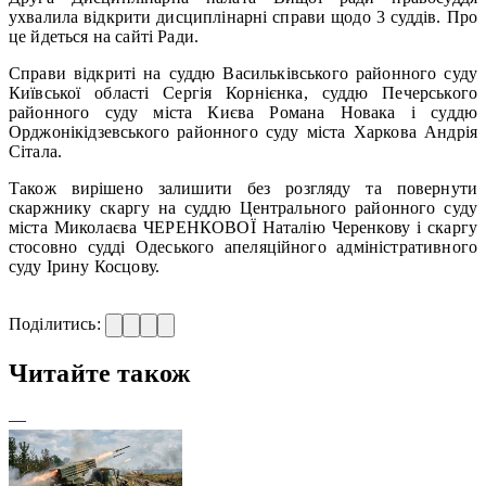
ухвалила відкрити дисциплінарні справи щодо 3 суддів. Про
це йдеться на сайті Ради.
Справи відкриті на суддю Васильківського районного суду
Київської області Сергія Корнієнка, суддю Печерського
районного суду міста Києва Романа Новака і суддю
Орджонікідзевського районного суду міста Харкова Андрія
Сітала.
Також вирішено залишити без розгляду та повернути
скаржнику скаргу на суддю Центрального районного суду
міста Миколаєва ЧЕРЕНКОВОЇ Наталію Черенкову і скаргу
стосовно судді Одеського апеляційного адміністративного
суду Ірину Косцову.
Поділитись:
Читайте також
—