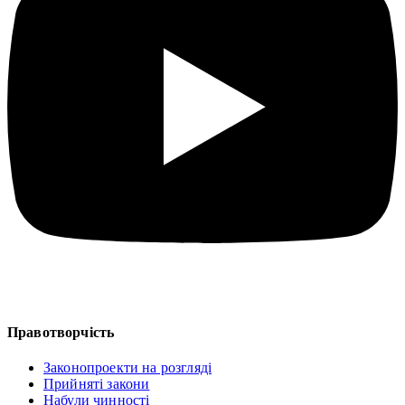
Правотворчість
Законопроекти на розгляді
Прийняті закони
Набули чинності