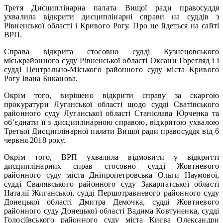
Третя Дисциплінарна палата Вищої ради правосуддя
ухвалила відкрити дисциплінарні справи на суддів з
Рівненської області і Кривого Рогу. Про це йдеться на сайті
ВРП.
Справа відкрита стосовно судді Кузнецовського
міськрайонного суду Рівненської області Оксани Горегляд і і
судді Центрально-Міського районного суду міста Кривого
Рогу Івана Биканова.
Окрім того, вирішено відкрити справу за скаргою
прокуратури Луганської області щодо судді Сватівського
районного суду Луганської області Станіслава Юрченка та
об’єднати її з дисциплінарною справою, відкритою ухвалою
Третьої Дисциплінарної палати Вищої ради правосуддя від 6
червня 2018 року.
Окрім того, ВРП ухвалила відмовити у відкритті
дисциплінарних справ стосовно судді Жовтневого
районного суду міста Дніпропетровська Ольги Наумової,
судді Свалявського районного суду Закарпатської області
Наталії Жиганської, судді Першотравневого районного суду
Донецької області Дмитра Демочка, судді Жовтневого
районного суду Донецької області Вадима Ковтуненка, судді
Голосіївського районного суду міста Києва Олександри