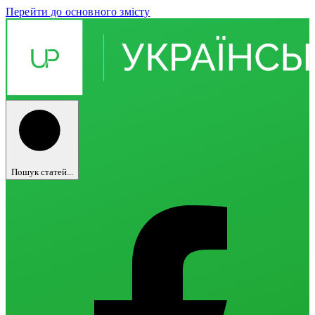
Перейти до основного змісту
Пошук статей...