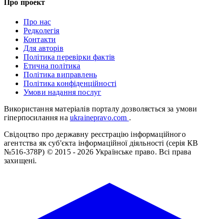
Про проект
Про нас
Редколегія
Контакти
Для авторів
Політика перевірки фактів
Етична політика
Політика виправлень
Політика конфіденційності
Умови надання послуг
Використання матеріалів порталу дозволяється за умови
гіперпосилання на
ukrainepravo.com
.
Свідоцтво про державну реєстрацію інформаційного
агентства як суб'єкта інформаційної діяльності (серія КВ
№516-378Р)
© 2015 - 2026 Українське право. Всі права
захищені.