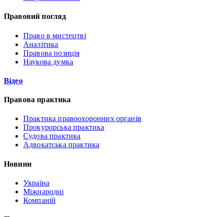
Правовий погляд
Право в мистецтві
Аналітика
Правова позиція
Наукова думка
Відео
Правова практика
Практика правоохоронних органів
Прокурорська практика
Судова практика
Адвокатська практика
Новини
Україна
Міжнародні
Компаній