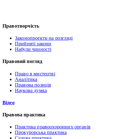
Правотворчість
Законопроекти на розгляді
Прийняті закони
Набули чинності
Правовий погляд
Право в мистецтві
Аналітика
Правова позиція
Наукова думка
Відео
Правова практика
Практика правоохоронних органів
Прокурорська практика
Судова практика