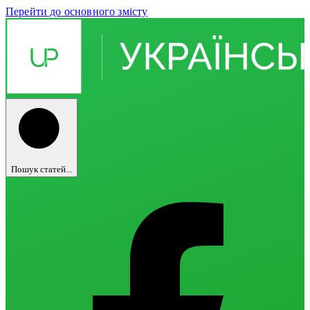
Перейти до основного змісту
Пошук статей...