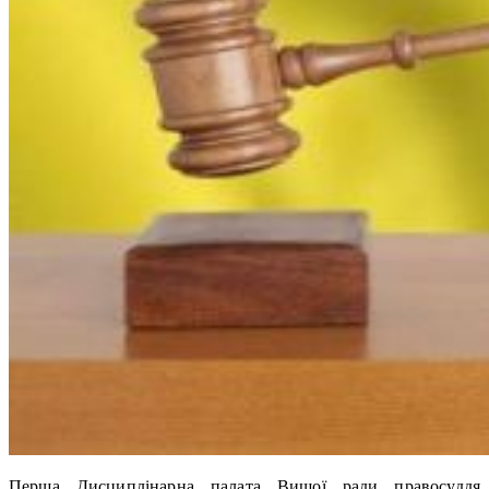
Перша Дисциплінарна палата Вищої ради правосуддя