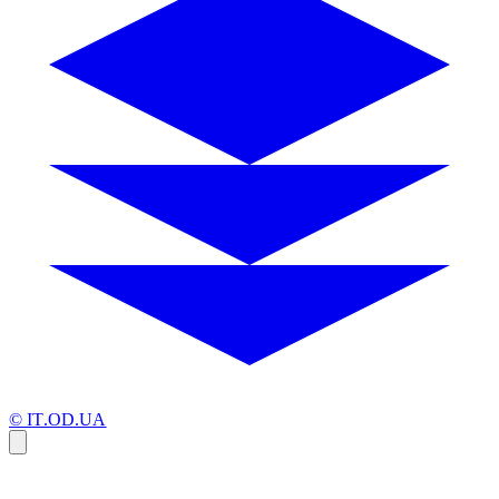
© IT.OD.UA