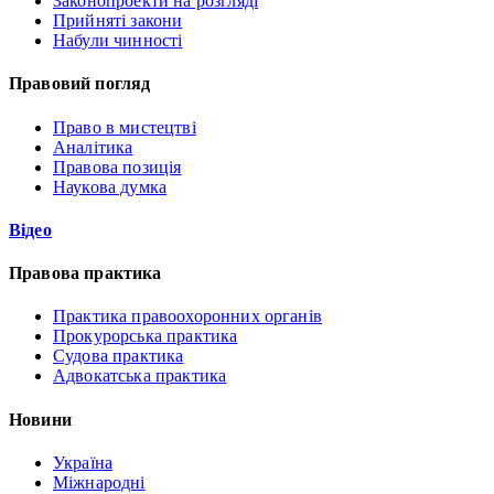
Законопроекти на розгляді
Прийняті закони
Набули чинності
Правовий погляд
Право в мистецтві
Аналітика
Правова позиція
Наукова думка
Відео
Правова практика
Практика правоохоронних органів
Прокурорська практика
Судова практика
Адвокатська практика
Новини
Україна
Міжнародні