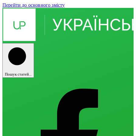
Перейти до основного змісту
Пошук статей...