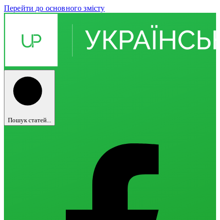
Перейти до основного змісту
Пошук статей...