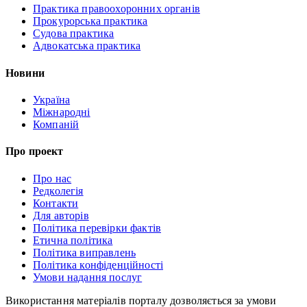
Практика правоохоронних органів
Прокурорська практика
Судова практика
Адвокатська практика
Новини
Україна
Міжнародні
Компаній
Про проект
Про нас
Редколегія
Контакти
Для авторів
Політика перевірки фактів
Етична політика
Політика виправлень
Політика конфіденційності
Умови надання послуг
Використання матеріалів порталу дозволяється за умови