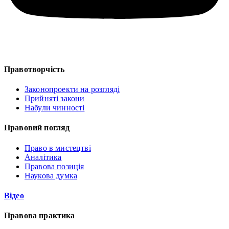
Правотворчість
Законопроекти на розгляді
Прийняті закони
Набули чинності
Правовий погляд
Право в мистецтві
Аналітика
Правова позиція
Наукова думка
Відео
Правова практика