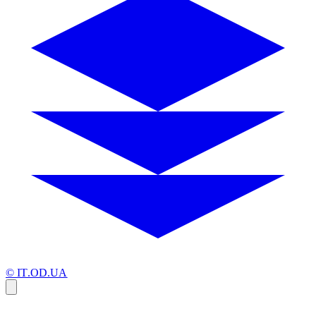
© IT.OD.UA