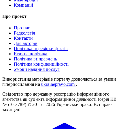
Компаній
Про проект
Про нас
Редколегія
Контакти
Для авторів
Політика перевірки фактів
Етична політика
Політика виправлень
Політика конфіденційності
Умови надання послуг
Використання матеріалів порталу дозволяється за умови
гіперпосилання на
ukrainepravo.com
.
Свідоцтво про державну реєстрацію інформаційного
агентства як суб'єкта інформаційної діяльності (серія КВ
№516-378Р)
© 2015 - 2026 Українське право. Всі права
захищені.