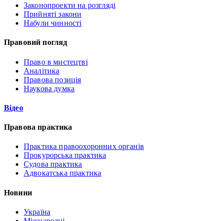
Законопроекти на розгляді
Прийняті закони
Набули чинності
Правовий погляд
Право в мистецтві
Аналітика
Правова позиція
Наукова думка
Відео
Правова практика
Практика правоохоронних органів
Прокурорська практика
Судова практика
Адвокатська практика
Новини
Україна
Міжнародні