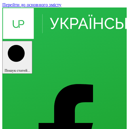
Перейти до основного змісту
Пошук статей...