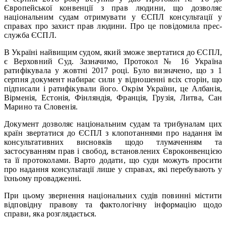
Європейської конвенції з прав людини, що дозволяє
національним судам отримувати у ЄСПЛ консультації у
справах про захист прав людини. Про це повідомила прес-
служба ЄСПЛ.
В Україні найвищим судом, який зможе звертатися до ЄСПЛ,
є Верховний Суд. Зазначимо, Протокол № 16 Україна
ратифікувала у жовтні 2017 році. Було визначено, що з 1
серпня документ набирає сили у відношенні всіх сторін, що
підписали і ратифікували його. Окрім України, це Албанія,
Вірменія, Естонія, Фінляндія, Франція, Грузія, Литва, Сан
Марино та Словенія.
Документ дозволяє національним судам та трибуналам цих
країн звертатися до ЄСПЛ з клопотаннями про надання їм
консультативних висновків щодо тлумаченням та
застосуванням прав і свобод, встановлених Євроконвенцією
та її протоколами. Варто додати, що суди можуть просити
про надання консультації лише у справах, які перебувають у
їхньому провадженні.
При цьому звернення національних судів повинні містити
відповідну правову та фактологічну інформацію щодо
справи, яка розглядається.