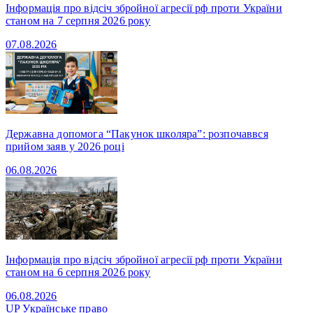
Інформація про відсіч збройної агресії рф проти України
станом на 7 серпня 2026 року
07.08.2026
Державна допомога “Пакунок школяра”: розпочаввся
прийом заяв у 2026 році
06.08.2026
Інформація про відсіч збройної агресії рф проти України
станом на 6 серпня 2026 року
06.08.2026
UP
Українське право