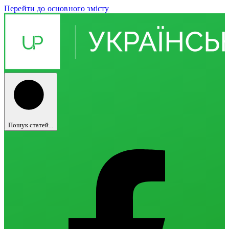
Перейти до основного змісту
Пошук статей...