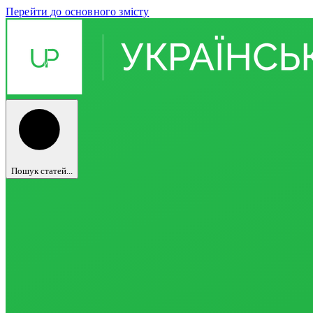
Перейти до основного змісту
Пошук статей...