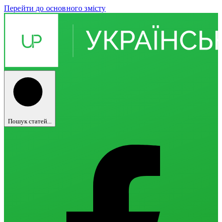
Перейти до основного змісту
Пошук статей...