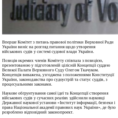
Вперше Комітет з питань правової політики Верховної Ради
України виніс на розгляд питання щодо утворення
військових судів у системі судової влади України.
Позиція окремих членів Комітету співпала з позицією,
презентованою у підготовленій цілісній Концепції суддею
Великої Палати Верховного Суду Олегом Ткачуком.
Концепція виважена, узгоджена з положеннями Конституції
України, законодавства про судоустрій та статус суддів, з
процесуальними законами.
Наукове обґрунтування самої ідеї та Концепції створення
військових судів у сучасних реаліях здійснили науковці
Державної наукової установи «Інститут інформації, безпеки і
права Національної академії правових наук України», де було
розроблено відповідний законопроект.