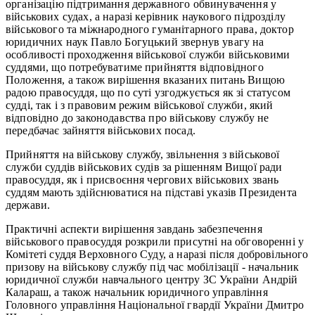
організацію підтримання державного обвинувачення у
військових судах, а наразі керівник наукового підрозділу
військового та міжнародного гуманітарного права, доктор
юридичних наук Павло Богуцький звернув увагу на
особливості проходження військової служби військовими
суддями, що потребуватиме прийняття відповідного
Положення, а також вирішення вказаних питань Вищою
радою правосуддя, що по суті узгоджується як зі статусом
судді, так і з правовим режим військової служби, який
відповідно до законодавства про військову службу не
передбачає зайняття військових посад.
Прийняття на військову службу, звільнення з військової
служби суддів військових судів за рішенням Вищої ради
правосуддя, як і присвоєння чергових військових звань
суддям мають здійснюватися на підставі указів Президента
держави.
Практичні аспекти вирішення завдань забезпечення
військового правосуддя розкрили присутні на обговоренні у
Комітеті суддя Верховного Суду, а наразі після добровільного
призову на військову службу під час мобілізації - начальник
юридичної служби навчального центру ЗС України Андрій
Калараш, а також начальник юридичного управління
Головного управління Національної гвардії України Дмитро