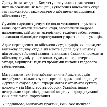
Дискусія на засіданні Комітету стосувалася практичних
питань реалізації як Концепції утворення військових судів,
так і можливості законодавчого забезпечення діяльності
військових судів.
Сумніви народних депутатів щодо можливості в умовах
війни сформувати військові суди, забезпечити кадрове
наповнення, здійснити матеріально-технічне забезпечення
знаходили відповідне спростування у практиків і науковців.
Адже переведення до військових судів суддів, які проходять
військову службу, суддів,які мають відповідну військову
підготовку, військові звання та виявлять бажання проходити
військову службу у військових судах, як першочергові
заходи, вирішують підняті проблемні питання кадрового
забезпечення.
Матеріально-технічне забезпечення військових судів
потребують спільних зусиль органів державної влади, де
Державна судова адміністрація могла б отримати суттєву
допомогу від Міністерства оборони України, інших
центральних органів державної влади, у підпорядкуванні
яких є військові формування.
У недавньому минулому практик, який забезпечував