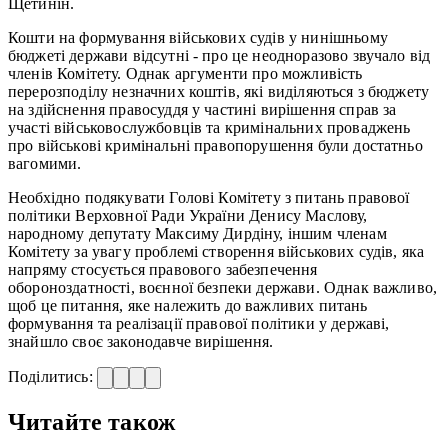
Щетинін.
Кошти на формування військових судів у нинішньому
бюджеті держави відсутні - про це неодноразово звучало від
членів Комітету. Однак аргументи про можливість
перерозподілу незначних коштів, які виділяються з бюджету
на здійснення правосуддя у частині вирішення справ за
участі військовослужбовців та кримінальних проваджень
про військові кримінальні правопорушення були достатньо
вагомими.
Необхідно подякувати Голові Комітету з питань правової
політики Верховної Ради України Денису Маслову,
народному депутату Максиму Дирдіну, іншим членам
Комітету за увагу проблемі створення військових судів, яка
напряму стосується правового забезпечення
обороноздатності, воєнної безпеки держави. Однак важливо,
щоб це питання, яке належить до важливих питань
формування та реалізації правової політики у державі,
знайшло своє законодавче вирішення.
Поділитись:
Читайте також