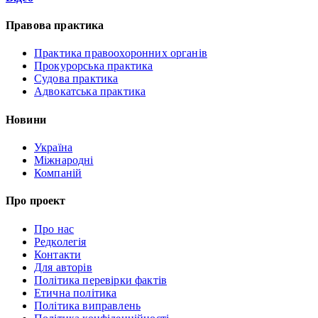
Правова практика
Практика правоохоронних органів
Прокурорська практика
Судова практика
Адвокатська практика
Новини
Україна
Міжнародні
Компаній
Про проект
Про нас
Редколегія
Контакти
Для авторів
Політика перевірки фактів
Етична політика
Політика виправлень