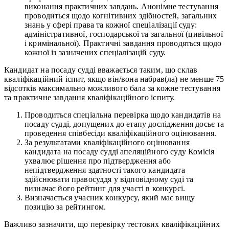
виконання практичних завдань. Анонімне тестування
проводиться щодо когнітивних здібностей, загальних
знань у сфері права та кожної спеціалізації суду:
адміністративної, господарської та загальної (цивільної
і кримінальної). Практичні завдання проводяться щодо
кожної із зазначених спеціалізацій суду.
Кандидат на посаду судді вважається таким, що склав
кваліфікаційний іспит, якщо він/вона набрав(ла) не менше 75
відсотків максимально можливого бала за кожне тестування
та практичне завдання кваліфікаційного іспиту.
Проводиться спеціальна перевірка щодо кандидатів на
посаду судді, допущених до етапу дослідження досьє та
проведення співбесіди кваліфікаційного оцінювання.
За результатами кваліфікаційного оцінювання
кандидата на посаду судді апеляційного суду Комісія
ухвалює рішення про підтвердження або
непідтвердження здатності такого кандидата
здійснювати правосуддя у відповідному суді та
визначає його рейтинг для участі в конкурсі.
Визначається учасник конкурсу, який має вищу
позицію за рейтингом.
Важливо зазначити, що перевірку тестових кваліфікаційних