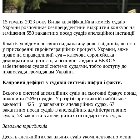
15 грудня 2023 року Вища кваліфікаційна комісія суддів
України розпочинає безпрецедентний відкритий конкурс на
заміщення 550 вакантних посад суддів апеляційної інстанції.
Комісія усвідомлює свою надважливу роль і відповідальність
у прискоренні євроінтеграційних процесів України, адже
право на справедливий суд – ключова європейська
демократична цінність, а основне завдання ВККСУ –
забезпечення судової системи суддями, тобто доступу до
правосуддя громадянам України.
Кадровий дефіцит у судовій системі: цифри і факти.
Всього в системі апеляційних судів на сьогодні бракує понад
половини (56%) суддів. У розрізі юрисдикцій найбільше
вакансій – 425 – у загальних апеляційних судах, 67
вакантних посад суддів в апеляційних адміністративних
судах, 58 вакансій в апеляційних господарських судах.
Загальна юрисдикція
Десять апеляційних загальних судів укомплектовано менш