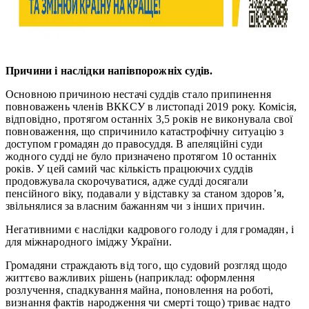
Причини і наслідки напівпорожніх судів.
Основною причиною нестачі суддів стало припинення
повноважень членів ВККСУ в
листопаді 2019 року. Комісія,
відповідно, протягом останніх 3,5 років не виконувала свої
повноваження, що спричинило катастрофічну ситуацію з
доступом громадян до правосуддя. В апеляційні суди
жодного судді не було призначено протягом 10 останніх
років. У цей самий час кількість працюючих суддів
продовжувала скорочуватися, адже судді досягали
пенсійного віку, подавали у відставку за станом здоров’я,
звільнялися за власним бажанням чи з інших причин.
Негативними є наслідки кадрового голоду і для громадян, і
для міжнародного іміджу України.
Громадяни страждають від того, що судовий розгляд щодо
життєво важливих рішень (наприклад: оформлення
розлучення, спадкування майна, поновлення на роботі,
визнання фактів народження чи смерті тощо) триває надто