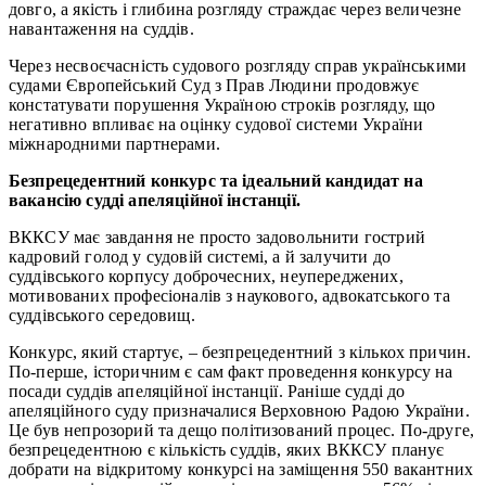
довго, а якість і глибина розгляду страждає через величезне
навантаження на суддів.
Через несвоєчасність судового розгляду справ українськими
судами Європейський Суд з Прав Людини продовжує
констатувати порушення Україною строків розгляду, що
негативно впливає на оцінку судової системи України
міжнародними партнерами.
Безпрецедентний конкурс та ідеальний кандидат на
вакансію судді апеляційної інстанції.
ВККСУ має завдання не просто задовольнити гострий
кадровий голод у судовій системі, а й залучити до
суддівського корпусу доброчесних, неупереджених,
мотивованих професіоналів з наукового, адвокатського та
суддівського середовищ.
Конкурс, який стартує, – безпрецедентний з кількох причин.
По-перше, історичним є сам факт проведення конкурсу на
посади суддів апеляційної інстанції. Раніше судді до
апеляційного суду призначалися Верховною Радою України.
Це був непрозорий та дещо політизований процес. По-друге,
безпрецедентною є кількість суддів, яких ВККСУ планує
добрати на відкритому конкурсі на заміщення 550 вакантних