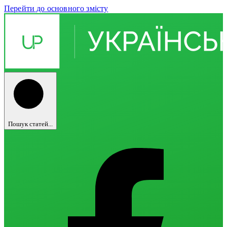
Перейти до основного змісту
Пошук статей...