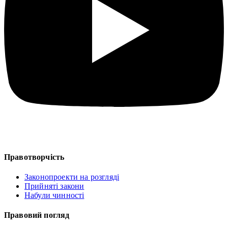
Правотворчість
Законопроекти на розгляді
Прийняті закони
Набули чинності
Правовий погляд