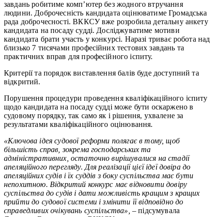
завдань робитиме комп’ютер без жодного втручання
людини. Доброчесність кандидата оцінюватиме Громадська
рада доброчесності. ВККСУ вже розробила детальну анкету
кандидата на посаду судді. Досліджуватиме мотиви
кандидата брати участь у конкурсі. Наразі триває робота над
близько 7 тисячами професійних тестових завдань та
практичних вправ для професійного іспиту.
Критерії та порядок виставлення балів буде доступний та
відкритий.
Порушення процедури проведення кваліфікаційного іспиту
щодо кандидата на посаду судді може бути оскаржено в
судовому порядку, так само як і рішення, ухвалене за
результатами кваліфікаційного оцінювання.
«Ключова ідея судової реформи полягає в тому, щоб
більшість справ, зокрема господарських та
адміністративних, остаточно вирішувалися на стадії
апеляційного перегляду. Для реалізації цієї ідеї довіра до
апеляційних судів і їх суддів з боку суспільства має бути
непохитною. Відкритий конкурс має відновити довіру
суспільства до судів і дати можливість кращим з кращих
прийти до судової системи і змінити її відповідно до
справедливих очікувань суспільства»,
– підсумувала