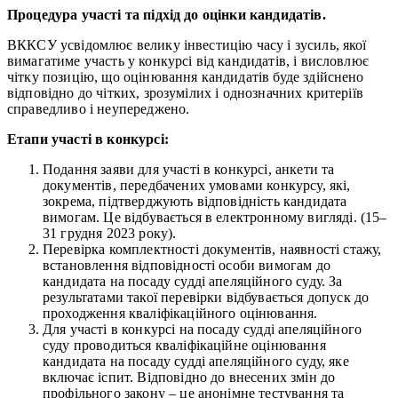
Процедура участі та підхід до оцінки кандидатів.
ВККСУ усвідомлює велику інвестицію часу і зусиль, якої
вимагатиме участь у конкурсі від кандидатів, і висловлює
чітку позицію, що оцінювання кандидатів буде здійснено
відповідно до чітких, зрозумілих і однозначних критеріїв
справедливо і неупереджено.
Етапи участі в конкурсі:
Подання заяви для участі в конкурсі, анкети та
документів, передбачених умовами конкурсу, які,
зокрема, підтверджують відповідність кандидата
вимогам. Це відбувається в електронному вигляді. (15
–
31 грудня 2023 року).
Перевірка комплектності документів, наявності стажу,
встановлення відповідності особи вимогам до
кандидата на посаду судді апеляційного суду. За
результатами такої перевірки відбувається допуск до
проходження кваліфікаційного оцінювання.
Для участі в конкурсі на посаду судді апеляційного
суду проводиться кваліфікаційне оцінювання
кандидата на посаду судді апеляційного суду, яке
включає іспит. Відповідно до внесених змін до
профільного закону – це анонімне тестування та