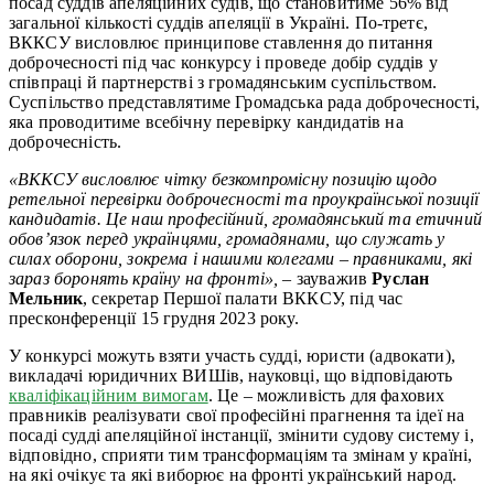
посад суддів апеляційних судів, що становитиме 56% від
загальної кількості суддів апеляції в Україні. По-третє,
ВККСУ висловлює принципове ставлення до питання
доброчесності під час конкурсу і проведе добір суддів у
співпраці й партнерстві з громадянським суспільством.
Суспільство представлятиме Громадська рада доброчесності,
яка проводитиме всебічну перевірку кандидатів на
доброчесність.
«ВККСУ висловлює чітку безкомпромісну позицію щодо
ретельної перевірки доброчесності та проукраїнської позиції
кандидатів. Це наш професійний, громадянський та етичний
обов’язок перед українцями, громадянами, що служать у
силах оборони, зокрема і нашими колегами – правниками, які
зараз боронять країну на фронті», –
зауважив
Руслан
Мельник
, секретар Першої палати ВККСУ, під час
пресконференції 15 грудня 2023 року.
У конкурсі можуть взяти участь судді, юристи (адвокати),
викладачі юридичних ВИШів, науковці, що відповідають
кваліфікаційним вимогам
. Це
–
можливість для фахових
правників реалізувати свої професійні прагнення та ідеї на
посаді судді апеляційної інстанції, змінити судову систему і,
відповідно, сприяти тим трансформаціям та змінам у країні,
на які очікує та які виборює на фронті український народ.