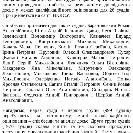
липня проведення співбесід за результатами дослідження
досьє у межах кваліфікаційного оцінювання для 26 суддів.
Про це йдеться на сайті ВККСУ.
Співбесіди призначені для таких суддів: Барановський Роман
Анатолійович, Бітов Андрій Іванович, Давид Леся Львівна,
Зеленський Володимир Вікторович, Казначеєв Едуард
Геннадійович, Капустинський Михайло Михайлович,
Коваль Марат Петрович, Костів Тетяна Сергіївна, Косцова
Ірина Петрівна, Круговий Олексій Олександрович, Кухар
(Канас) Наталія Андріївна, Кушнерик Мар'ян Петрович,
Лапій Сергій Миколайович, Лук'янчук Ольга Вікторівна,
Макаренко Яна Миколаївна, Мирутенко Олександр
Леонтійович, Москальова Ірина Василівна, Обрізко Ігор
Михайлович, Олефіренко Наталія Анатоліївна, Попко
Ярослав Степанович, Сапіга Віталій Петрович, Сеник Роман
Петрович, Спаскін Олег Анатолійович, Сподарик Наталія
Іванівна, Федусик Андрій Григорович і Щербак Андрій
Анатолійович.
Нагадаємо, наразі судді з першої групи (999 суддів)
перебувають на останньому етапі кваліфікаційного
оцінювання – співбесіди та аналізу досьє. Друга група суддів
(1970 суддів) склала іспити та на сьогодні проходить
тестування морально-психологічних якостей. Третя група –