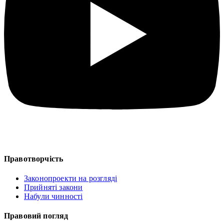
Правотворчість
Законопроекти на розгляді
Прийняті закони
Набули чинності
Правовий погляд