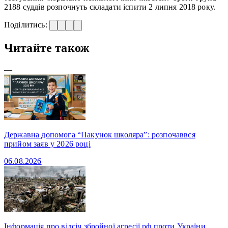
2188 суддів розпочнуть складати іспити 2 липня 2018 року.
Поділитись:
Читайте також
—
Державна допомога “Пакунок школяра”: розпочаввся
прийом заяв у 2026 році
06.08.2026
Інформація про відсіч збройної агресії рф проти України