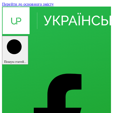
Перейти до основного змісту
Пошук статей...