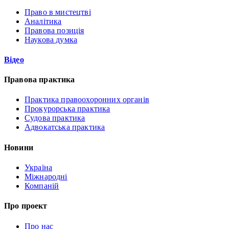
Право в мистецтві
Аналітика
Правова позиція
Наукова думка
Відео
Правова практика
Практика правоохоронних органів
Прокурорська практика
Судова практика
Адвокатська практика
Новини
Україна
Міжнародні
Компаній
Про проект
Про нас