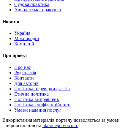
Судова практика
Адвокатська практика
Новини
Україна
Міжнародні
Компаній
Про проект
Про нас
Редколегія
Контакти
Для авторів
Політика перевірки фактів
Етична політика
Політика виправлень
Політика конфіденційності
Умови надання послуг
Використання матеріалів порталу дозволяється за умови
гіперпосилання на
ukrainepravo.com
.