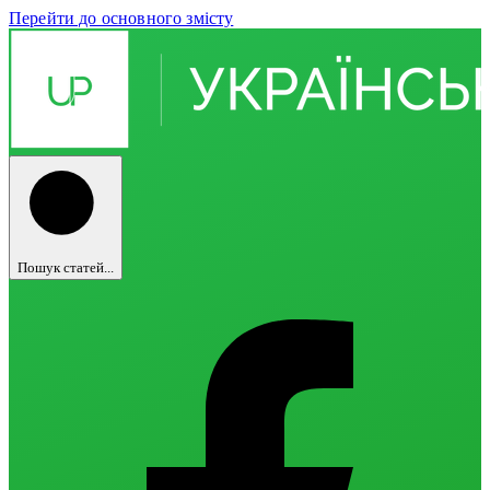
Перейти до основного змісту
Пошук статей...