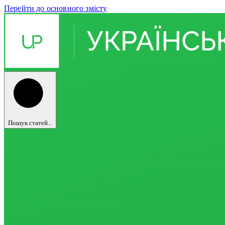
Перейти до основного змісту
Пошук статей...