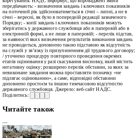
корегування. НАДС інформує, що впроваджені зміни
передбачають: - визначення завдань і ключових показників
на поточний рік здійснюватиметься в січні – липні, а не в
січні – вересні, як було в попередній редакції зазначеного
Порядку; - копії завдань і ключових показників можуть
зберігатись у державного службовця або в паперовій або в
електронній формі, а не лише в паперовій; - перелік підстав,
за наявності яких визначення результатів виконання завдань
не проводиться, доповнено такою підставою як відсутність
на службі у зв’язку із призупиненням дії трудового договору;
/ уточнено процедуру повторного проведення окремих
етапів оцінювання у разі скасування висновку, який містить
негативну оцінку; розширено перелік обставин, за яких за
невиконане завдання можна проставляти позначку «не
підлягає оцінюванню», а саме, відповідні обставини
доповнено простоєм та іншою тимчасовою відсутністю
державного службовця. Джерело: веб-сайт НАДС.
Поділитись:
Читайте також
—