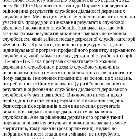
року № 1106 «Про внесення змін до Порядку проведення
оцінювання результатів службової діяльності державних
службовців». Метою цих змін є зменшення навантаження на
учасників процедури оцінювання результатів службової
діяльності державних службовців. Зазначається, що змін
зазнала форма результатів виконання завдань державним
службовцем, який займає посаду державної служби категорії
«Б» або «В». Крім того, оновлено процедуру складання
індивідуальної програми професійного розвитку державного
службовця, який займає посаду державної служби категорії
«Б» або «В». Така програма складатиметься кожним
державним службовцем разом із службою управління
персоналом протягом десяти робочих днів після визначення
йому завдань і ключових показників на основі цих завдань,
потреб у професійному навчанні (у разі їх визначення) та
результатів оцінювання службової діяльності державного
службовця (у разі наявності). Виключено вимоги щодо
необхідності визначення результатів виконання завдань
безпосередніх керівників після визначення результатів
виконання завдань підпорядкованих їм державних
службовців. Але за рішенням державного органу такий
порядок визначення результатів виконання завдань може
зберігатись, тому накази (розпорядження), видані до
набрання чинності згаданими змінами, не потребують