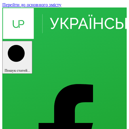
Перейти до основного змісту
Пошук статей...