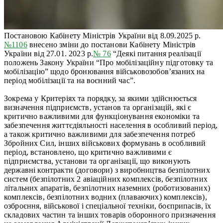
Постановою Кабінету Міністрів України від 8.09.2025 р.
№1106
внесено зміни до постанови Кабінету Міністрів
України від 27.01. 2023 р.
№ 76
“Деякі питання реалізації
положень Закону України “Про мобілізаційну підготовку та
мобілізацію” щодо бронювання військовозобов’язаних на
період мобілізації та на воєнний час”.
Зокрема у Критеріях та порядку, за якими здійснюється
визначення підприємств, установ та організацій, які є
критично важливими для функціонування економіки та
забезпечення життєдіяльності населення в особливий період,
а також критично важливими для забезпечення потреб
Збройних Сил, інших військових формувань в особливий
період, встановлено, що критично важливими є
підприємства, установи та організації, що виконують
державні контракти (договори) з виробництва безпілотних
систем (безпілотних 2 авіаційних комплексів, безпілотних
літальних апаратів, безпілотних наземних (роботизованих)
комплексів, безпілотних водних (плаваючих) комплексів),
озброєння, військової і спеціальної техніки, боєприпасів, їх
складових частин та інших товарів оборонного призначення