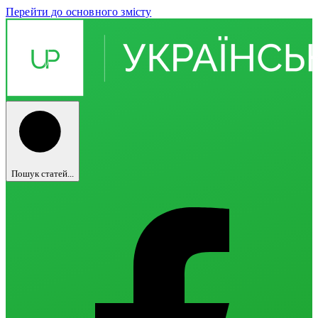
Перейти до основного змісту
Пошук статей...