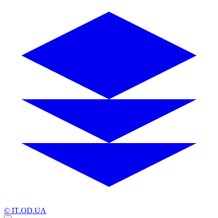
© IT.OD.UA