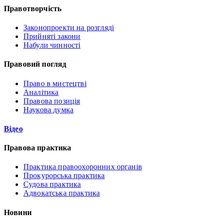
Правотворчість
Законопроекти на розгляді
Прийняті закони
Набули чинності
Правовий погляд
Право в мистецтві
Аналітика
Правова позиція
Наукова думка
Відео
Правова практика
Практика правоохоронних органів
Прокурорська практика
Судова практика
Адвокатська практика
Новини