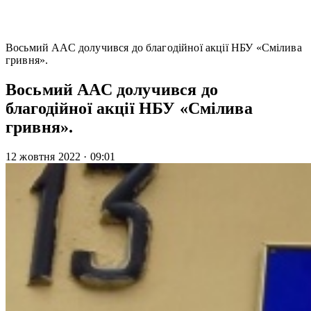
Восьмий ААС долучився до благодійної акції НБУ «Смілива
гривня».
Восьмий ААС долучився до
благодійної акції НБУ «Смілива
гривня».
12 жовтня 2022
·
09:01