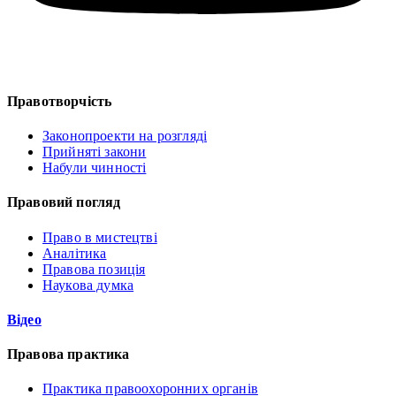
Правотворчість
Законопроекти на розгляді
Прийняті закони
Набули чинності
Правовий погляд
Право в мистецтві
Аналітика
Правова позиція
Наукова думка
Відео
Правова практика
Практика правоохоронних органів