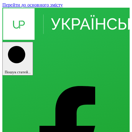
Перейти до основного змісту
Пошук статей...