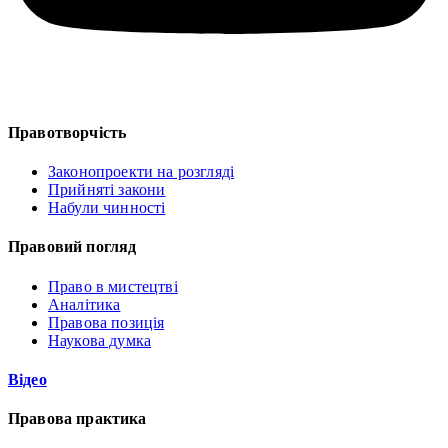
Правотворчість
Законопроекти на розгляді
Прийняті закони
Набули чинності
Правовий погляд
Право в мистецтві
Аналітика
Правова позиція
Наукова думка
Відео
Правова практика