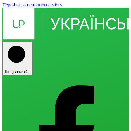
Перейти до основного змісту
Пошук статей...