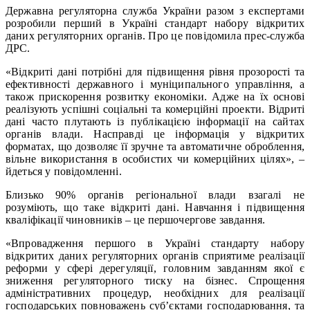
Державна регуляторна служба України разом з експертами
розробили перший в Україні стандарт набору відкритих
даних регуляторних органів. Про це повідомила прес-служба
ДРС.
«Відкриті дані потрібні для підвищення рівня прозорості та
ефективності державного і муніципального управління, а
також прискорення розвитку економіки. Адже на їх основі
реалізують успішні соціальні та комерційні проекти. Відриті
дані часто плутають із публікацією інформації на сайтах
органів влади. Насправді це інформація у відкритих
форматах, що дозволяє її зручне та автоматичне оброблення,
вільне використання в особистих чи комерційних цілях», –
йдеться у повідомленні.
Близько 90% органів регіональної влади взагалі не
розуміють, що таке відкриті дані. Навчання і підвищення
кваліфікації чиновників – це першочергове завдання.
«Впровадження першого в Україні стандарту набору
відкритих даних регуляторних органів сприятиме реалізації
реформи у сфері дерегуляції, головним завданням якої є
зниження регуляторного тиску на бізнес. Спрощення
адміністративних процедур, необхідних для реалізації
господарських повноважень суб’єктами господарювання, та