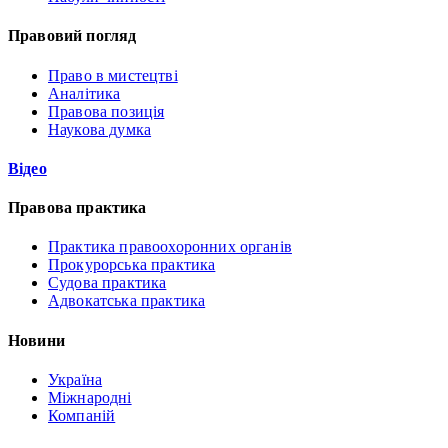
Правовий погляд
Право в мистецтві
Аналітика
Правова позиція
Наукова думка
Відео
Правова практика
Практика правоохоронних органів
Прокурорська практика
Судова практика
Адвокатська практика
Новини
Україна
Міжнародні
Компаній