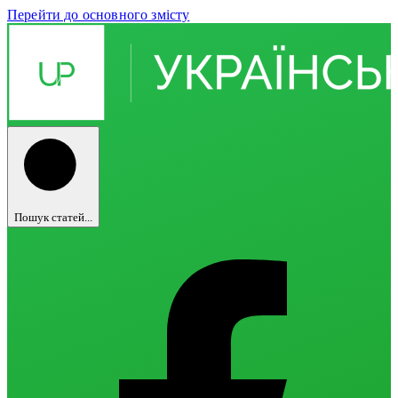
Перейти до основного змісту
Пошук статей...