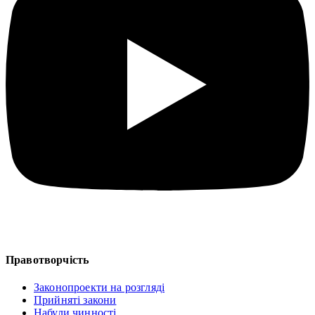
Правотворчість
Законопроекти на розгляді
Прийняті закони
Набули чинності