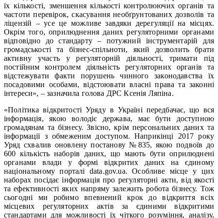
їх кількості, зменшення кількості контролюючих органів та
частоти перевірок, скасування необґрунтованих дозволів та
ліцензій – усе це можливе завдяки дерегуляції на місцях.
Окрім того, оприлюднення даних регуляторними органами
відповідно до стандарту – потужний інструментарій для
громадськості та бізнес-спільноти, який дозволить брати
активну участь у регуляторній діяльності, тримати під
постійним контролем діяльність регуляторних органів та
відстежувати факти порушень чинного законодавства їх
посадовими особами, відстоювати власні права та законні
інтереси», – зазначила голова ДРС Ксенія Ляпіна.
«Політика відкритості Уряду в Україні передбачає, що вся
інформація, якою володіє держава, має бути доступною
громадянам та бізнесу. Звісно, крім персональних даних та
інформації з обмеженим доступом. Наприкінці 2017 року
Уряд схвалив оновлену постанову №835, якою подвоїв до
600 кількість наборів даних, що мають бути оприлюднені
органами влади у формі відкритих даних на єдиному
національному порталі data.gov.ua. Особливе місце у цих
наборах посідає інформація про регуляторні акти, від якості
та ефективності яких напряму залежить робота бізнесу. Тож
сьогодні ми робимо впевнений крок до відкриття всіх
місцевих регуляторних актів за єдиними відкритими
стандартами для можливості їх чіткого розуміння, аналізу,