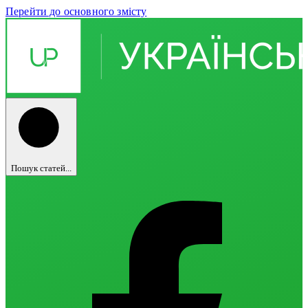
Перейти до основного змісту
Пошук статей...