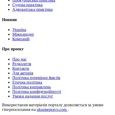
Прокурорська практика
Судова практика
Адвокатська практика
Новини
Україна
Міжнародні
Компаній
Про проект
Про нас
Редколегія
Контакти
Для авторів
Політика перевірки фактів
Етична політика
Політика виправлень
Політика конфіденційності
Умови надання послуг
Використання матеріалів порталу дозволяється за умови
гіперпосилання на
ukrainepravo.com
.