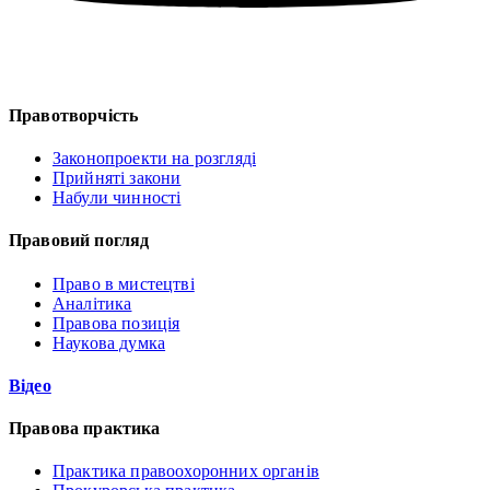
Правотворчість
Законопроекти на розгляді
Прийняті закони
Набули чинності
Правовий погляд
Право в мистецтві
Аналітика
Правова позиція
Наукова думка
Відео
Правова практика
Практика правоохоронних органів