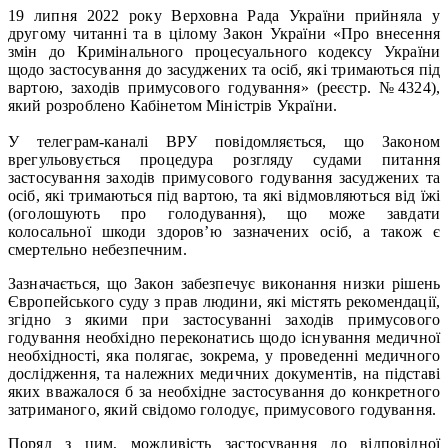
19 липня 2022 року Верховна Рада України прийняла у
другому читанні та в цілому Закон України «Про внесення
змін до Кримінального процесуального кодексу України
щодо застосування до засуджених та осіб, які тримаються під
вартою, заходів примусового годування» (реєстр. №4324),
який розроблено Кабінетом Міністрів України.
У телеграм-каналі ВРУ повідомляється, що Законом
врегульовується процедура розгляду судами питання
застосування заходів примусового годування засуджених та
осіб, які тримаються під вартою, та які відмовляються від їжі
(оголошують про голодування), що може завдати
колосальної шкоди здоров’ю зазначених осіб, а також є
смертельно небезпечним.
Зазначається, що Закон забезпечує виконання низки рішень
Європейського суду з прав людини, які містять рекомендації,
згідно з якими при застосуванні заходів примусового
годування необхідно переконатись щодо існування медичної
необхідності, яка полягає, зокрема, у проведенні медичного
дослідження, та належних медичних документів, на підставі
яких вважалося б за необхідне застосування до конкретного
затриманого, який свідомо голодує, примусового годування.
Поряд з цим, можливість застосування до відповідної