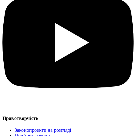
Правотворчість
Законопроекти на розгляді
Прийняті закони