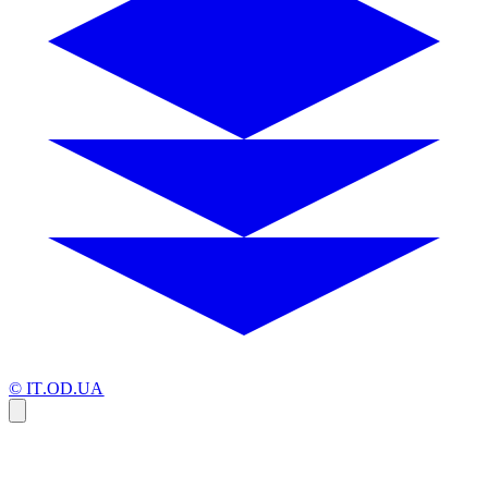
© IT.OD.UA