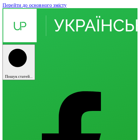
Перейти до основного змісту
Пошук статей...