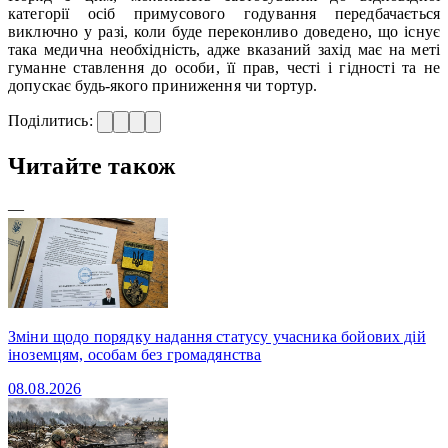
категорії осіб примусового годування передбачається
виключно у разі, коли буде переконливо доведено, що існує
така медична необхідність, адже вказаний захід має на меті
гуманне ставлення до особи, її прав, честі і гідності та не
допускає будь-якого приниження чи тортур.
Поділитись:
Читайте також
—
Зміни щодо порядку надання статусу учасника бойових дій
іноземцям, особам без громадянства
08.08.2026