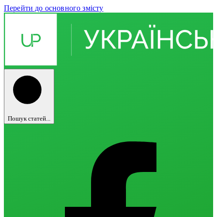
Перейти до основного змісту
Пошук статей...