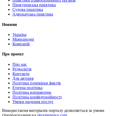
Практика правоохоронних органів
Прокурорська практика
Судова практика
Адвокатська практика
Новини
Україна
Міжнародні
Компаній
Про проект
Про нас
Редколегія
Контакти
Для авторів
Політика перевірки фактів
Етична політика
Політика виправлень
Політика конфіденційності
Умови надання послуг
Використання матеріалів порталу дозволяється за умови
гіперпосилання на
ukrainepravo.com
.