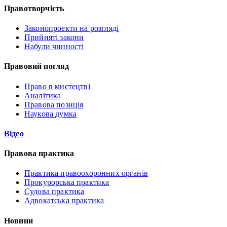
Правотворчість
Законопроекти на розгляді
Прийняті закони
Набули чинності
Правовий погляд
Право в мистецтві
Аналітика
Правова позиція
Наукова думка
Відео
Правова практика
Практика правоохоронних органів
Прокурорська практика
Судова практика
Адвокатська практика
Новини