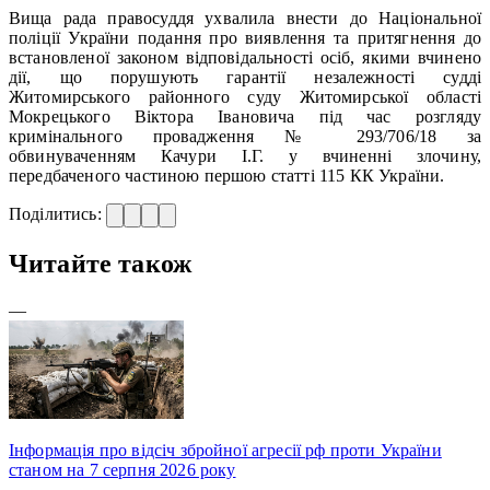
Вища рада правосуддя ухвалила внести до Національної
поліції України подання про виявлення та притягнення до
встановленої законом відповідальності осіб, якими вчинено
дії, що порушують гарантії незалежності судді
Житомирського районного суду Житомирської області
Мокрецького Віктора Івановича під час розгляду
кримінального провадження № 293/706/18 за
обвинуваченням Качури І.Г. у вчиненні злочину,
передбаченого частиною першою статті 115 КК України.
Поділитись:
Читайте також
—
Інформація про відсіч збройної агресії рф проти України
станом на 7 серпня 2026 року