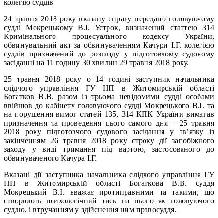
колегію суддів.
24 травня 2018 року вказану справу передано головуючому
судді Мокрецькому В.І. Устрок, визначений статтею 314
Кримінального процесуального кодексу України,
обвинувальний акт за обвинуваченням Качури І.Г. колегією
суддів призначений до розгляду у підготовчому судовому
засіданні на 11 годину 30 хвилин 29 травня 2018 року.
25 травня 2018 року о 14 годині заступник начальника
слідчого управління ГУ НП в Житомирській області
Богатков В.В. разом із трьома невідомими судді особами
ввійшов до кабінету головуючого судді Мокрецького В.І. та
на порушення вимог статей 135, 314 КПК України вимагав
призначення та проведення цього самого дня – 25 травня
2018 року підготовчого судового засідання у зв’язку із
закінченням 26 травня 2018 року строку дії запобіжного
заходу у виді тримання під вартою, застосованого до
обвинуваченого Качура І.Г.
Вказані дії заступника начальника слідчого управління ГУ
НП в Житомирській області Богаткова В.В. суддя
Мокрецький В.І. вважає протиправними та такими, що
створюють психологічний тиск на нього як головуючого
суддю, і втручанням у здійснення ним правосуддя.