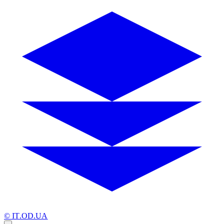
© IT.OD.UA