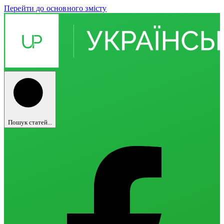
Перейти до основного змісту
Пошук статей...