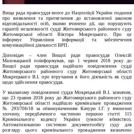
Вища рада правосуддя внесе до Нацполіції України подання
про виявлення та притягнення до встановленої законом
відповідальності осіб, якими вчинено дії, що порушують
гарантії незалежності судді Житомирського районного суду
Житомирської області Віктора Мокрецького. Про це
інформує Управління інформації та забезпечення
комунікаційної діяльності ВРП.
Доповідач – член Вищої ради правосуддя Олексій
Маловацький поінформував, що 1 червня 2018 року до
Вищої ради правосуддя надійшло повідомлення судді
Житомирського районного суду Житомирської області
Мокрецького В.І. про втручання в його діяльність як судді
щодо здійснення правосуддя.
У вказаному повідомленні суддя Мокрецький В.І. зазначив,
що 23 травня 2018 року до Житомирського районного суду
Житомирської області надійшло кримінальне провадження
№ 293/706/18 за обвинуваченням Качури І.Г. у вчиненні
злочину, передбаченого частиною першою статті 115
Кримінального кодексу України (умисне вбивство).
Автоматизованою системою документообігу суду для
розгляду цього кримінального провадження визначено