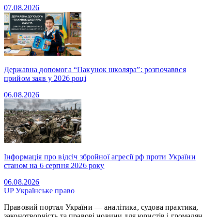
07.08.2026
Державна допомога “Пакунок школяра”: розпочаввся
прийом заяв у 2026 році
06.08.2026
Інформація про відсіч збройної агресії рф проти України
станом на 6 серпня 2026 року
06.08.2026
UP
Українське право
Правовий портал України — аналітика, судова практика,
законотворчість та правові новини для юристів і громадян.