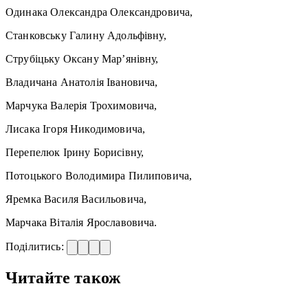
Одинака Олександра Олександровича,
Станковську Галину Адольфівну,
Струбіцьку Оксану Мар’янівну,
Владичана Анатолія Івановича,
Марчука Валерія Трохимовича,
Лисака Ігоря Никодимовича,
Перепелюк Ірину Борисівну,
Потоцького Володимира Пилиповича,
Яремка Василя Васильовича,
Марчака Віталія Ярославовича.
Поділитись:
Читайте також
—