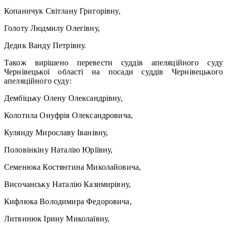
Копаничук Світлану Григорівну,
Голоту Людмилу Олегівну,
Дедик Ванду Петрівну.
Також вирішено перевести суддів апеляційного суду
Чернівецької області на посади суддів Чернівецького
апеляційного суду:
Дембіцьку Олену Олександрівну,
Колотила Онуфрія Олександровича,
Кулянду Мирославу Іванівну,
Половінкіну Наталію Юріївну,
Семенюка Костянтина Миколайовича,
Височанську Наталію Казимирівну,
Кифлюка Володимира Федоровича,
Литвинюк Ірину Миколаївну,