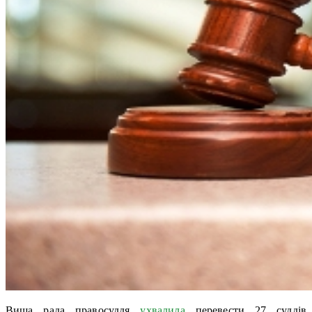
Вища рада правосуддя
ухвалила
перевести 27 суддів