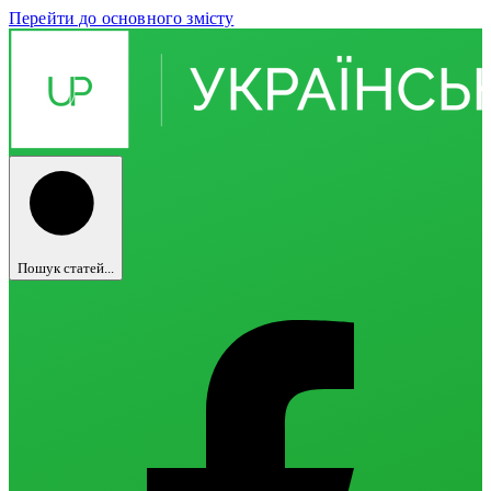
Перейти до основного змісту
Пошук статей...