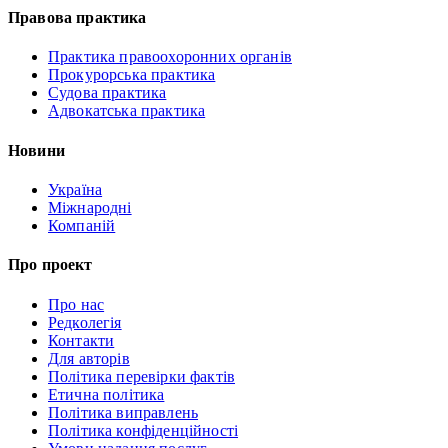
Правова практика
Практика правоохоронних органів
Прокурорська практика
Судова практика
Адвокатська практика
Новини
Україна
Міжнародні
Компаній
Про проект
Про нас
Редколегія
Контакти
Для авторів
Політика перевірки фактів
Етична політика
Політика виправлень
Політика конфіденційності