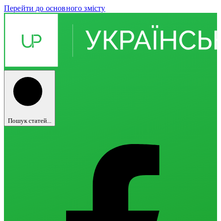
Перейти до основного змісту
Пошук статей...