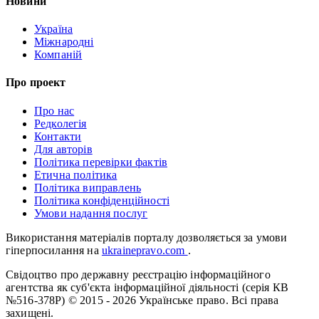
Новини
Україна
Міжнародні
Компаній
Про проект
Про нас
Редколегія
Контакти
Для авторів
Політика перевірки фактів
Етична політика
Політика виправлень
Політика конфіденційності
Умови надання послуг
Використання матеріалів порталу дозволяється за умови
гіперпосилання на
ukrainepravo.com
.
Свідоцтво про державну реєстрацію інформаційного
агентства як суб'єкта інформаційної діяльності (серія КВ
№516-378Р)
© 2015 - 2026 Українське право. Всі права
захищені.