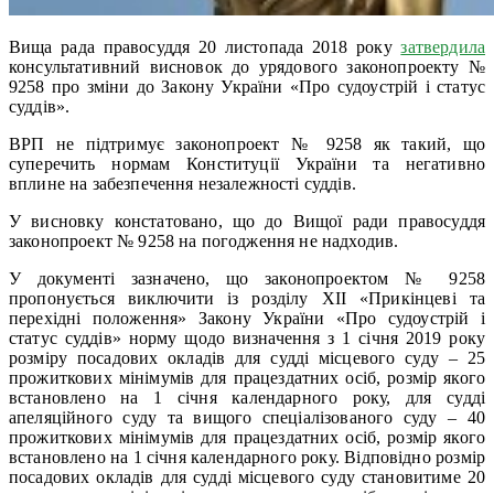
Вища рада правосуддя 20 листопада 2018 року
затвердила
консультативний висновок до урядового законопроекту №
9258 про зміни до Закону України «Про судоустрій і статус
суддів».
ВРП не підтримує законопроект № 9258 як такий, що
суперечить нормам Конституції України та негативно
вплине на забезпечення незалежності суддів.
У висновку констатовано, що до Вищої ради правосуддя
законопроект № 9258 на погодження не надходив.
У документі зазначено, що законопроектом № 9258
пропонується виключити із розділу XII «Прикінцеві та
перехідні положення» Закону України «Про судоустрій і
статус суддів» норму щодо визначення з 1 січня 2019 року
розміру посадових окладів для судді місцевого суду – 25
прожиткових мінімумів для працездатних осіб, розмір якого
встановлено на 1 січня календарного року, для судді
апеляційного суду та вищого спеціалізованого суду – 40
прожиткових мінімумів для працездатних осіб, розмір якого
встановлено на 1 січня календарного року. Відповідно розмір
посадових окладів для судді місцевого суду становитиме 20