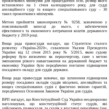
прожиткових мінімумів для працездатних осіб, розмір якого
встановлено на 1 січня календарного року, для судді
апеляційного суду та вищого спеціалізованого суду – 30
таких прожиткових мінімумів.
Метою прийняття законопроекту № 9258, зазначеною у
пояснювальній записці до нього, є забезпечення
ефективного та економного витрачання коштів державного
бюджету у 2019 році.
Вища рада правосуддя нагадує, що Стратегією сталого
розвитку «Україна-2020», схваленою Указом Президента
України від 12 січня 2015 року № 5/2015, якою судову
реформу було визначено як першочергову, саме з метою
зменшення різкого навантаження на державний бюджет та
економіку України було передбачено поетапне підвищення
посадового окладу для суддів держави.
Вища рада правосуддя зазначає, що зупинення підвищення
розміру посадових окладів суддів місцевих, апеляційних та
вищих спеціалізованих судів є фактично зміною гарантій,
передбачених Основним Законом України для суддів.
ВРП нагадує, що Конституційний Суд України неодноразово
наголошував, що конституційний статус суддів, які
здійснюють правосуддя, та суддів у відставці передбачає їхнє