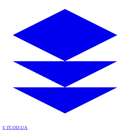
© IT.OD.UA