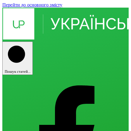
Перейти до основного змісту
Пошук статей...