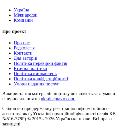
Україна
Міжнародні
Компаній
Про проект
Про нас
Редколегія
Контакти
Для авторів
Політика перевірки фактів
Етична політика
Політика виправлень
Політика конфіденційності
Умови надання послуг
Використання матеріалів порталу дозволяється за умови
гіперпосилання на
ukrainepravo.com
.
Свідоцтво про державну реєстрацію інформаційного
агентства як суб'єкта інформаційної діяльності (серія КВ
№516-378Р)
© 2015 - 2026 Українське право. Всі права
захищені.