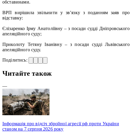
обставинами.
ВРП вирішила звільнити у зв’язку з поданням заяв про
відставку:
Єлізаренко Ірму Анатоліївну – з посади судді Дніпровського
апеляційного суду;
Приколоту Тетяну Іванівну – з посади судді Львівського
апеляційного суду.
Поділитись:
Читайте також
—
Інформація про відсіч збройної агресії рф проти України
станом на 7 серпня 2026 року