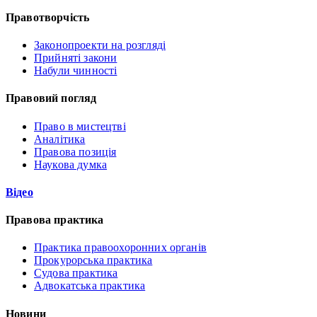
Правотворчість
Законопроекти на розгляді
Прийняті закони
Набули чинності
Правовий погляд
Право в мистецтві
Аналітика
Правова позиція
Наукова думка
Відео
Правова практика
Практика правоохоронних органів
Прокурорська практика
Судова практика
Адвокатська практика
Новини