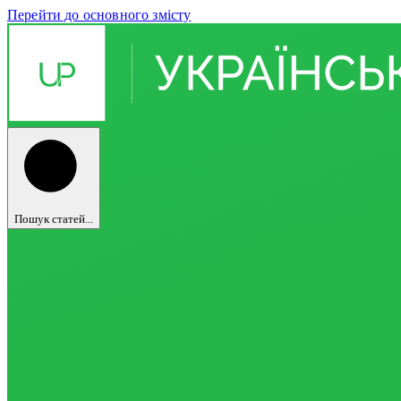
Перейти до основного змісту
Пошук статей...