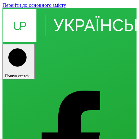
Перейти до основного змісту
Пошук статей...