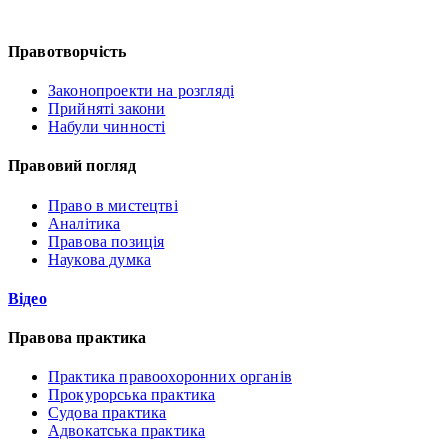
Правотворчість
Законопроекти на розгляді
Прийняті закони
Набули чинності
Правовий погляд
Право в мистецтві
Аналітика
Правова позиція
Наукова думка
Відео
Правова практика
Практика правоохоронних органів
Прокурорська практика
Судова практика
Адвокатська практика