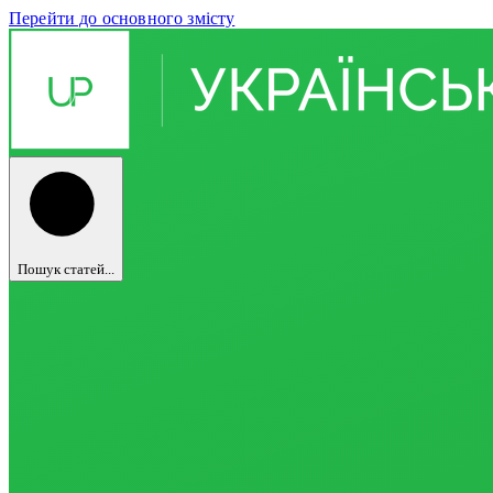
Перейти до основного змісту
Пошук статей...