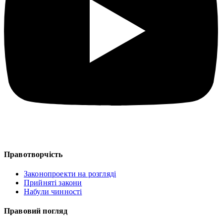
Правотворчість
Законопроекти на розгляді
Прийняті закони
Набули чинності
Правовий погляд