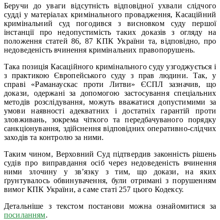
Беручи до уваги відсутність відповідної ухвали слідчого
судді у матеріалах кримінального провадження, Касаційний
кримінальний суд погодився з висновком суду першої
інстанції про недопустимість таких доказів з огляду на
положення статей 86, 87 КПК України та, відповідно, про
недоведеність вчинення кримінальних правопорушень.
Така позиція Касаційного кримінального суду узгоджується і
з практикою Європейського суду з прав людини. Так, у
справі «Раманаускас проти Литви» ЄСПЛ зазначив, що
докази, одержані за допомогою застосування спеціальних
методів розслідування, можуть вважатися допустимими за
умови наявності адекватних і достатніх гарантій проти
зловживань, зокрема чіткого та передбачуваного порядку
санкціонування, здійснення відповідних оперативно-слідчих
заходів та контролю за ними.
Таким чином, Верховний Суд підтвердив законність рішень
судів про виправдання осіб через недоведеність вчинення
ними злочину у зв’язку з тим, що докази, на яких
ґрунтувалось обвинувачення, були отримані з порушенням
вимог КПК України, а саме статі 257 цього Кодексу.
Детальніше з текстом постанови можна ознайомитися за
посиланням
.