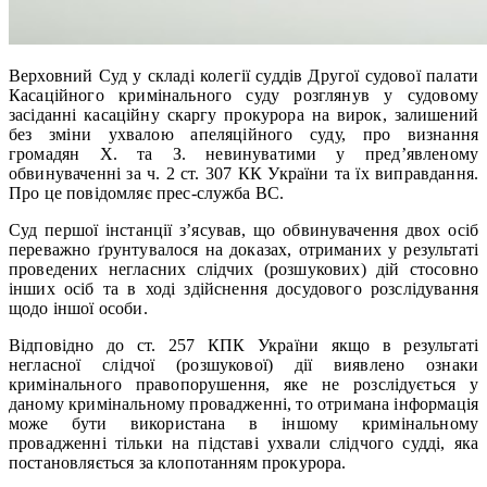
Верховний Суд у складі колегії суддів Другої судової палати
Касаційного кримінального суду розглянув у судовому
засіданні касаційну скаргу прокурора на вирок, залишений
без зміни ухвалою апеляційного суду, про визнання
громадян Х. та З. невинуватими у пред’явленому
обвинуваченні за ч. 2 ст. 307 КК України та їх виправдання.
Про це повідомляє прес-служба ВС.
Суд першої інстанції з’ясував, що обвинувачення двох осіб
переважно ґрунтувалося на доказах, отриманих у результаті
проведених негласних слідчих (розшукових) дій стосовно
інших осіб та в ході здійснення досудового розслідування
щодо іншої особи.
Відповідно до ст. 257 КПК України якщо в результаті
негласної слідчої (розшукової) дії виявлено ознаки
кримінального правопорушення, яке не розслідується у
даному кримінальному провадженні, то отримана інформація
може бути використана в іншому кримінальному
провадженні тільки на підставі ухвали слідчого судді, яка
постановляється за клопотанням прокурора.