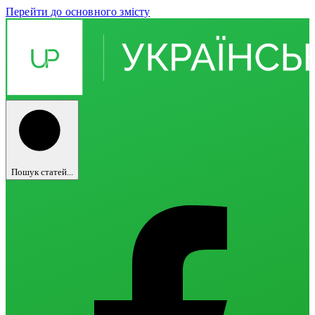
Перейти до основного змісту
Пошук статей...