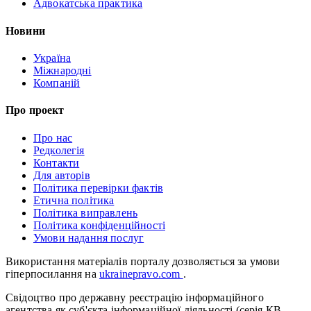
Адвокатська практика
Новини
Україна
Міжнародні
Компаній
Про проект
Про нас
Редколегія
Контакти
Для авторів
Політика перевірки фактів
Етична політика
Політика виправлень
Політика конфіденційності
Умови надання послуг
Використання матеріалів порталу дозволяється за умови
гіперпосилання на
ukrainepravo.com
.
Свідоцтво про державну реєстрацію інформаційного
агентства як суб'єкта інформаційної діяльності (серія КВ