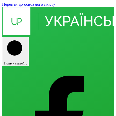
Перейти до основного змісту
Пошук статей...