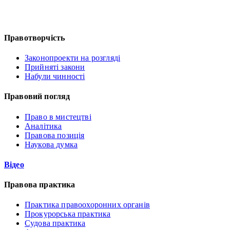
Правотворчість
Законопроекти на розгляді
Прийняті закони
Набули чинності
Правовий погляд
Право в мистецтві
Аналітика
Правова позиція
Наукова думка
Відео
Правова практика
Практика правоохоронних органів
Прокурорська практика
Судова практика