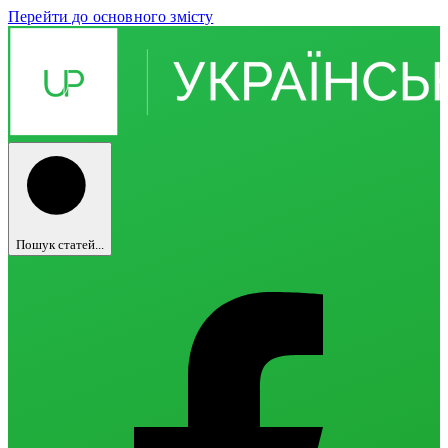
Перейти до основного змісту
Пошук статей...