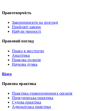
Правотворчість
Законопроекти на розгляді
Прийняті закони
Набули чинності
Правовий погляд
Право в мистецтві
Аналітика
Правова позиція
Наукова думка
Відео
Правова практика
Практика правоохоронних органів
Прокурорська практика
Судова практика
Адвокатська практика