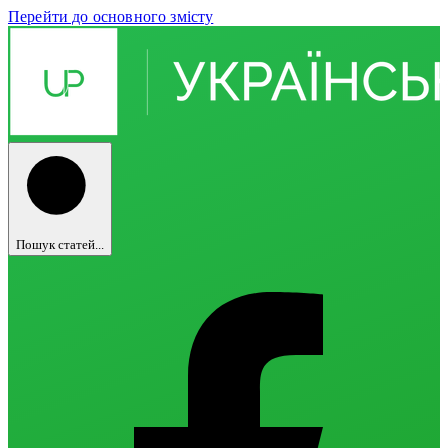
Перейти до основного змісту
Пошук статей...