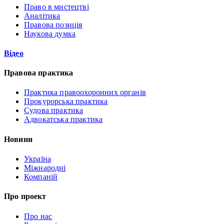
Право в мистецтві
Аналітика
Правова позиція
Наукова думка
Відео
Правова практика
Практика правоохоронних органів
Прокурорська практика
Судова практика
Адвокатська практика
Новини
Україна
Міжнародні
Компаній
Про проект
Про нас