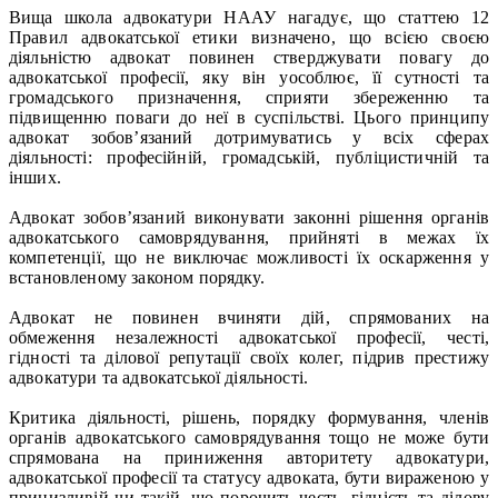
Вища школа адвокатури НААУ нагадує, що статтею 12
Правил адвокатської етики визначено, що всією своєю
діяльністю адвокат повинен стверджувати повагу до
адвокатської професії, яку він уособлює, її сутності та
громадського призначення, сприяти збереженню та
підвищенню поваги до неї в суспільстві. Цього принципу
адвокат зобов’язаний дотримуватись у всіх сферах
діяльності: професійній, громадській, публіцистичній та
інших.
Адвокат зобов’язаний виконувати законні рішення органів
адвокатського самоврядування, прийняті в межах їх
компетенції, що не виключає можливості їх оскарження у
встановленому законом порядку.
Адвокат не повинен вчиняти дій, спрямованих на
обмеження незалежності адвокатської професії, честі,
гідності та ділової репутації своїх колег, підрив престижу
адвокатури та адвокатської діяльності.
Критика діяльності, рішень, порядку формування, членів
органів адвокатського самоврядування тощо не може бути
спрямована на приниження авторитету адвокатури,
адвокатської професії та статусу адвоката, бути вираженою у
принизливій чи такій, що порочить честь, гідність та ділову