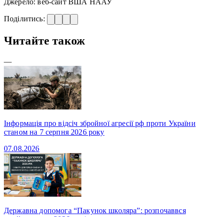
Джерело: веб-сайт ВША НААУ
Поділитись:
Читайте також
—
Інформація про відсіч збройної агресії рф проти України
станом на 7 серпня 2026 року
07.08.2026
Державна допомога “Пакунок школяра”: розпочаввся