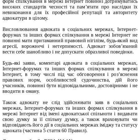
форм спілкування в мережі Інтернет повинні дотримуватись
високих стандартів чесності та пам’ятати про наслідки їх
невиконання для їх професійної репутації та авторитету
адвокатури в цілому.
Висловлювання адвоката в соціальних мережах, Інтернет-
форумах та інших формах спілкування в мережі Інтернет не
повинні мати притаманний правовий нігілізм, будь-який вид
агресії, ворожнечі і нетерпимості. Адвокат зобов’язаний
вести себе шанобливо і не допускати образливої поведінки.
Будь-які заяви, коментарі адвоката в соціальних мережах,
Інтернет-форумах та інших формах спілкування в мережі
Інтернет, в тому числі під час обговорення і роз’яснення
правових норм, особливостей судочинства, дій його
учасників, повинні бути відповідальними, достовірними і не
вводити в оману.
Також адвокату не слід здійснювати заяв в соціальних
мережах, Інтернет-форумах та інших формах спілкування в
мережі Інтернет від імені адвокатської спільноти і видавати
свою думку за її спільну думку, а також враховувати чи
відповідають його дії в соціальних мережах іміджу та статусу
адвоката (частина 5 стаття 60 Правил).