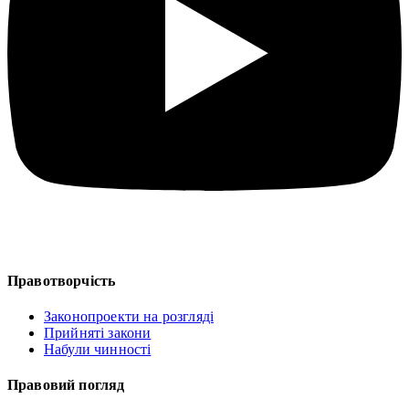
Правотворчість
Законопроекти на розгляді
Прийняті закони
Набули чинності
Правовий погляд