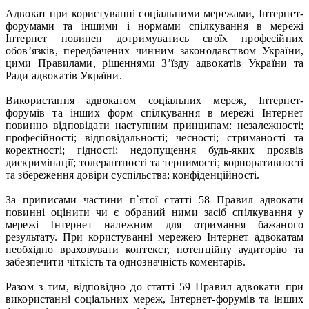
Адвокат при користуванні соціальними мережами, Інтернет-
форумами та іншими і нормами спілкування в мережі
Інтернет повинен дотримуватись своїх професійних
обов’язків, передбачених чинним законодавством України,
цими Правилами, рішеннями З’їзду адвокатів України та
Ради адвокатів України.
Використання адвокатом соціальних мереж, Інтернет-
форумів та інших форм спілкування в мережі Інтернет
повинно відповідати наступним принципам: незалежності;
професійності; відповідальності; чесності; стриманості та
коректності; гідності; недопущення будь-яких проявів
дискримінації; толерантності та терпимості; корпоративності
та збереження довіри суспільства; конфіденційності.
За приписами частини п`ятої статті 58 Правил адвокати
повинні оцінити чи є обраний ними засіб спілкування у
мережі Інтернет належним для отримання бажаного
результату. При користуванні мережею Інтернет адвокатам
необхідно враховувати контекст, потенційну аудиторію та
забезпечити чіткість та однозначність коментарів.
Разом з тим, відповідно до статті 59 Правил адвокати при
використанні соціальних мереж, Інтернет-форумів та інших