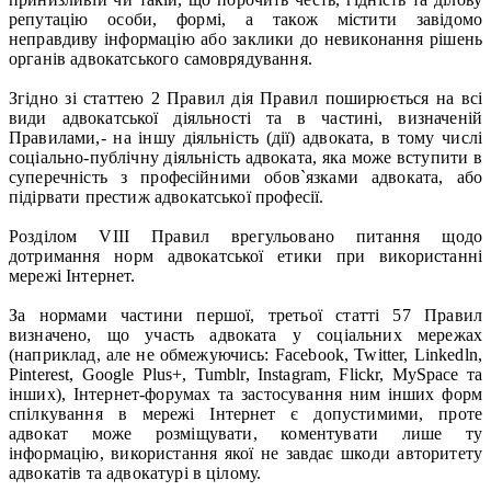
репутацію особи, формі, а також містити завідомо
неправдиву інформацію або заклики до невиконання рішень
органів адвокатського самоврядування.
Згідно зі статтею 2 Правил дія Правил поширюється на всі
види адвокатської діяльності та в частині, визначеній
Правилами,- на іншу діяльність (дії) адвоката, в тому числі
соціально-публічну діяльність адвоката, яка може вступити в
суперечність з професійними обов`язками адвоката, або
підірвати престиж адвокатської професії.
Розділом VIII Правил врегульовано питання щодо
дотримання норм адвокатської етики при використанні
мережі Інтернет.
За нормами частини першої, третьої статті 57 Правил
визначено, що участь адвоката у соціальних мережах
(наприклад, але не обмежуючись: Facebook, Twitter, Linkedln,
Pinterest, Google Plus+, Tumblr, Instagram, Flickr, MySpace та
інших), Інтернет-форумах та застосування ним інших форм
спілкування в мережі Інтернет є допустимими, проте
адвокат може розміщувати, коментувати лише ту
інформацію, використання якої не завдає шкоди авторитету
адвокатів та адвокатурі в цілому.