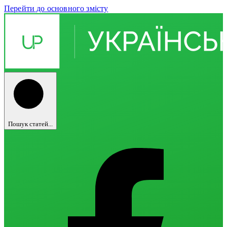
Перейти до основного змісту
Пошук статей...