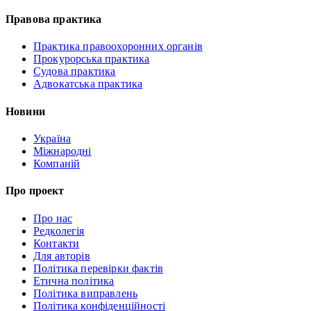
Правова практика
Практика правоохоронних органів
Прокурорська практика
Судова практика
Адвокатська практика
Новини
Україна
Міжнародні
Компаній
Про проект
Про нас
Редколегія
Контакти
Для авторів
Політика перевірки фактів
Етична політика
Політика виправлень
Політика конфіденційності