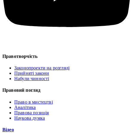
Правотворчість
Законопроекти на розгляді
Прийняті закони
Набули чинності
Правовий погляд
Право в мистецтві
Аналітика
Правова позиція
Наукова думка
Відео