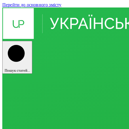
Перейти до основного змісту
Пошук статей...