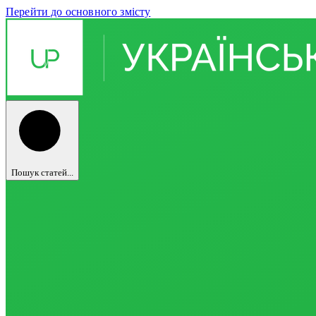
Перейти до основного змісту
Пошук статей...