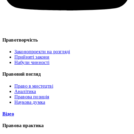
Правотворчість
Законопроекти на розгляді
Прийняті закони
Набули чинності
Правовий погляд
Право в мистецтві
Аналітика
Правова позиція
Наукова думка
Відео
Правова практика