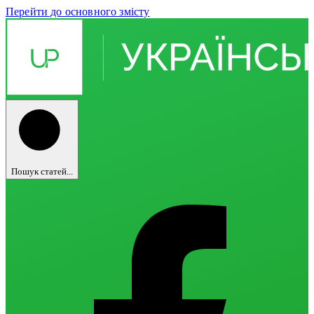
Перейти до основного змісту
Пошук статей...