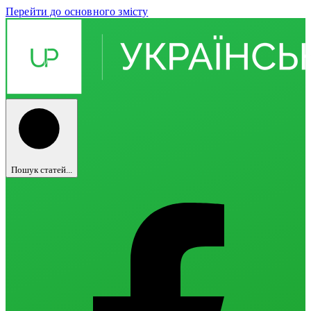
Перейти до основного змісту
Пошук статей...