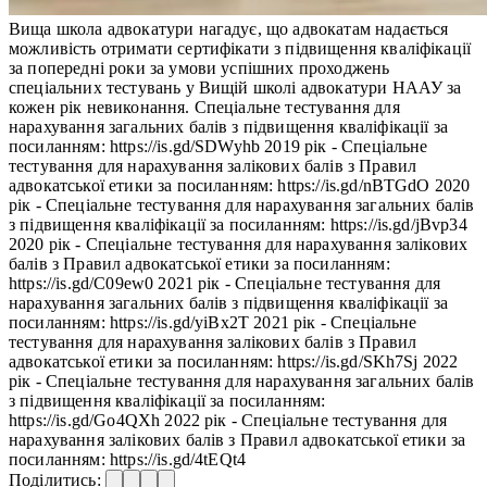
Вища школа адвокатури нагадує, що адвокатам надається
можливість отримати сертифікати з підвищення кваліфікації
за попередні роки за умови успішних проходжень
спеціальних тестувань у Вищій школі адвокатури НААУ за
кожен рік невиконання. Спеціальне тестування для
нарахування загальних балів з підвищення кваліфікації за
посиланням: https://is.gd/SDWyhb 2019 рік - Спеціальне
тестування для нарахування залікових балів з Правил
адвокатської етики за посиланням: https://is.gd/nBTGdO 2020
рік - Спеціальне тестування для нарахування загальних балів
з підвищення кваліфікації за посиланням: https://is.gd/jBvp34
2020 рік - Спеціальне тестування для нарахування залікових
балів з Правил адвокатської етики за посиланням:
https://is.gd/C09ew0 2021 рік - Спеціальне тестування для
нарахування загальних балів з підвищення кваліфікації за
посиланням: https://is.gd/yiBx2T 2021 рік - Спеціальне
тестування для нарахування залікових балів з Правил
адвокатської етики за посиланням: https://is.gd/SKh7Sj 2022
рік - Спеціальне тестування для нарахування загальних балів
з підвищення кваліфікації за посиланням:
https://is.gd/Go4QXh 2022 рік - Спеціальне тестування для
нарахування залікових балів з Правил адвокатської етики за
посиланням: https://is.gd/4tEQt4
Поділитись: