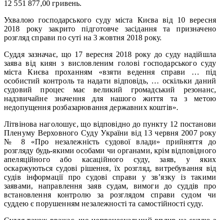
12 551 877,00 гривень.
Ухвалою господарського суду міста Києва від 10 вересня
2018 року закрито підготовче засідання та призначено
розгляд справи по суті на 3 жовтня 2018 року.
Суддя зазначає, що 17 вересня 2018 року до суду надійшла
заява від киян з висловленим голові господарського суду
міста Києва проханням «взяти ведення справи … під
особистий контроль та надати відповідь, … оскільки даний
судовий процес має великий громадський резонанс,
надзвичайне значення для нашого життя та з метою
недопущення розбазарювання державних коштів».
Літвінова наголошує, що відповідно до пункту 12 постанови
Пленуму Верховного Суду України від 13 червня 2007 року
№ 8 «Про незалежність судової влади» прийняття до
розгляду будь-якими особами чи органами, крім відповідного
апеляційного або касаційного суду, заяв, у яких
оскаржуються судові рішення, їх розгляд, витребування від
судів інформації про судові справи у зв’язку із такими
заявами, направлення заяв судам, вимоги до суддів про
встановлення контролю за розглядом справи судом чи
суддею є порушенням незалежності та самостійності суду.