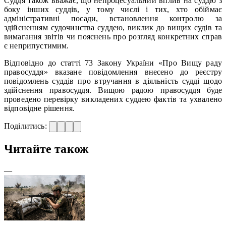
Суддя також вважає, що непроцесуальний вплив на суддю з
боку інших суддів, у тому числі і тих, хто обіймає
адміністративні посади, встановлення контролю за
здійсненням судочинства суддею, виклик до вищих судів та
вимагання звітів чи пояснень про розгляд конкретних справ
є неприпустимим.
Відповідно до статті 73 Закону України «Про Вищу раду
правосуддя» вказане повідомлення внесено до реєстру
повідомлень суддів про втручання в діяльність судді щодо
здійснення правосуддя. Вищою радою правосуддя буде
проведено перевірку викладених суддею фактів та ухвалено
відповідне рішення.
Поділитись:
Читайте також
—