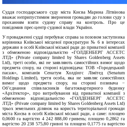
Суддя господарського суду міста Києва Марина Літвінова
вважає неприпустимим звернення громадян до голови суду з
проханням взяти судову справу на контроль. Про це
повідомив прес-центр судової влади України.
У провадженні судді перебуває справа за позовом заступника
керівника Київської місцевої прокуратури № 6 в інтересах
держави в особі Київської міської ради до приватної компанії
з обмеженою відповідальністю «ГОЛДЕНБЕРГ АССЕТС
ЛТД» (Private company limited by Shares Goldenberg Assets
Ltd), треті особи, які не заявляють самостійних вимог щодо
предмета спору, на стороні відповідача: ТОВ «Городецький
пасаж», компанія Сенатум Холдінгс Лімітед (Senatum
Holdings Limited), третя особа, яка не заявляє самостійних
вимог щодо предмета спору, на стороні позивача −
Об’єднання співвласників багатоквартирного будинку
«Архітектор», про витребування від приватної компанії з
обмеженою відповідальністю «ГОЛДЕНБЕРГ АССЕТС
ЛТД» (Private company limited by Shares Goldenberg Assets Ltd)
трьох земельних ділянок на користь територіальної громади
міста Києва в особі Київської міської ради, а саме: площею
0,0600 га вартістю 4 242 888,00 гривень; площею 0,2862 га
вартістю 20 238 575,80 гривні та площею 0,1775 га вартістю