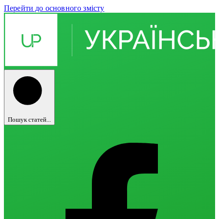
Перейти до основного змісту
Пошук статей...