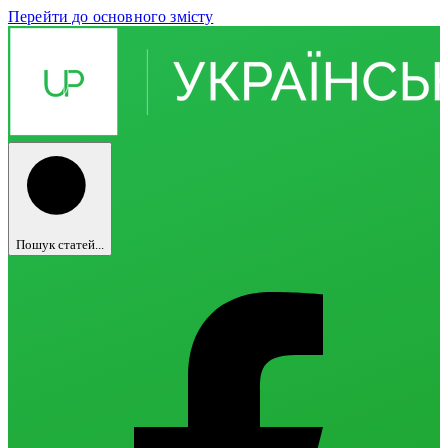
Перейти до основного змісту
Пошук статей...