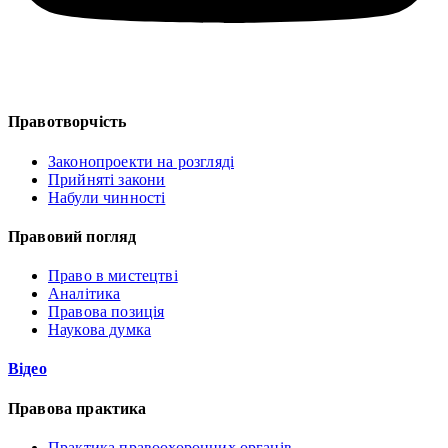
Правотворчість
Законопроекти на розгляді
Прийняті закони
Набули чинності
Правовий погляд
Право в мистецтві
Аналітика
Правова позиція
Наукова думка
Відео
Правова практика
Практика правоохоронних органів