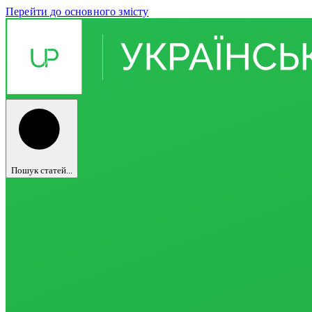
Перейти до основного змісту
Пошук статей...