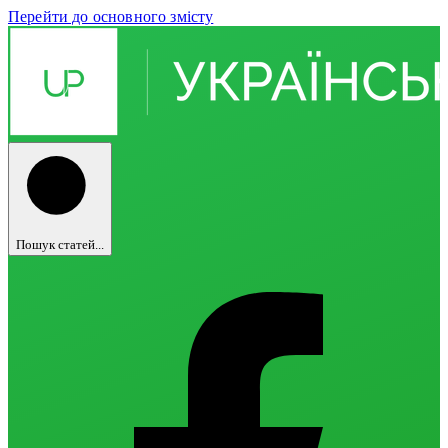
Перейти до основного змісту
Пошук статей...