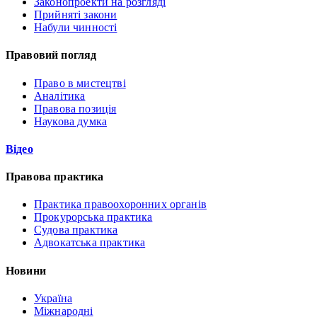
Законопроекти на розгляді
Прийняті закони
Набули чинності
Правовий погляд
Право в мистецтві
Аналітика
Правова позиція
Наукова думка
Відео
Правова практика
Практика правоохоронних органів
Прокурорська практика
Судова практика
Адвокатська практика
Новини
Україна
Міжнародні