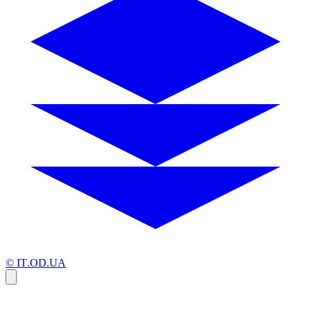
© IT.OD.UA