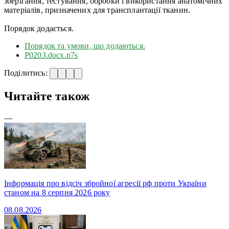
зберігання, тестування, обробки і використання анатомічних
матеріалів, призначених для трансплантації тканин.
Порядок додається.
Порядок та умови, що додаються.
Р0203.docx.p7s
Поділитись:
Читайте також
—
Інформація про відсіч збройної агресії рф проти України
станом на 8 серпня 2026 року
08.08.2026